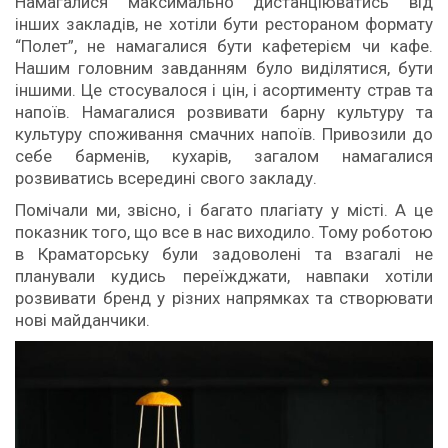
Намагалися максимально дистанціюватись від
інших закладів, не хотіли бути рестораном формату
“Полет”, не намагалися бути кафетерієм чи кафе.
Нашим головним завданням було виділятися, бути
іншими. Це стосувалося і цін, і асортименту страв та
напоїв. Намагалися розвивати барну культуру та
культуру споживання смачних напоїв. Привозили до
себе барменів, кухарів, загалом намагалися
розвиватись всередині свого закладу.
Помічали ми, звісно, і багато плагіату у місті. А це
показник того, що все в нас виходило. Тому роботою
в Краматорську були задоволені та взагалі не
планували кудись переїжджати, навпаки хотіли
розвивати бренд у різних напрямках та створювати
нові майданчики.