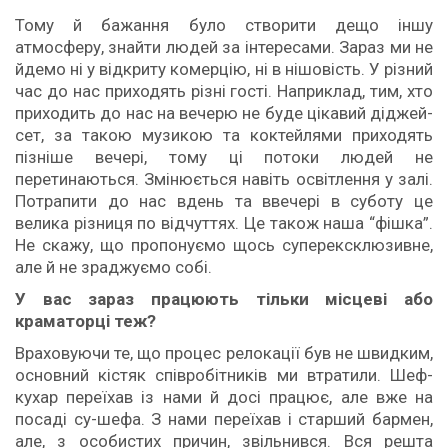
Тому й бажання було створити дещо іншу
атмосферу, знайти людей за інтересами. Зараз ми не
йдемо ні у відкриту комерцію, ні в нішовість. У різний
час до нас приходять різні гості. Наприклад, тим, хто
приходить до нас на вечерю не буде цікавий діджей-
сет, за такою музикою та коктейлями приходять
пізніше вечері, тому ці потоки людей не
перетинаються. Змінюється навіть освітлення у залі.
Потрапити до нас вдень та ввечері в суботу це
велика різниця по відчуттях. Це також наша “фішка”.
Не скажу, що пропонуємо щось суперексклюзивне,
але й не зраджуємо собі.
У вас зараз працюють тільки місцеві або
краматорц
і
теж?
Враховуючи те, що процес релокації був не швидким,
основний кістяк співробітників ми втратили. Шеф-
кухар переїхав із нами й досі працює, але вже на
посаді су-шефа. З нами переїхав і старший бармен,
але, з особистих причин, звільнився. Вся решта