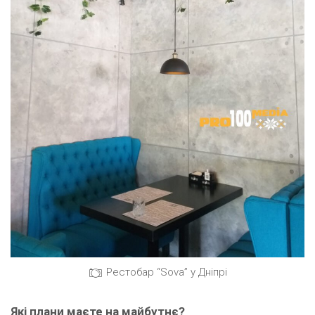
Рестобар “Sova” у Дніпрі
Які плани маєте
на
майбутнє?