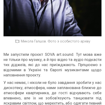
Микола Галшов. Фото з особистого архіву
Ми запустили проєкт SOVA аrt.sound. Тут мова вже
не тільки про музику, а й про відео та аудіо подкасти
тих діджеїв, які до нас приїжджають. Прпцюємо з
відомими в Україні та Європі музикантами щодо
наповнення проєкту.
У нас немає, і ніколи не було завдання зробити у нас
дискотеку, атмосфера, нами запланована ближче до
атмосфери квартирника, де гості відчувають себе
впевнено, але їх не зобов’язують танцювати під
яскравим світлом, що мерехтить, або одягати певний