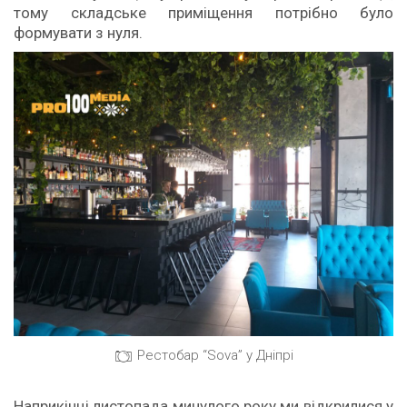
тому складське приміщення потрібно було
формувати з нуля.
Рестобар “Sova” у Дніпрі
Наприкінці листопада минулого року ми відкрилися у