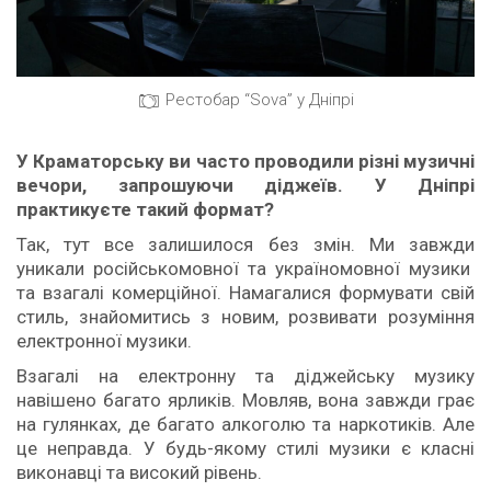
Рестобар “Sova” у Дніпрі
У Краматорську ви часто проводили різні музичні
вечори, запрошуючи діджеїв. У Дн
іп
рі
практикуєте такий формат?
Так, тут все залишилося без змін. Ми завжди
уникали російськомовної та україномовної музики
та взагалі комерційної. Намагалися формувати свій
стиль, знайомитись з новим, розвивати розуміння
електронної музики.
Взагалі на електронну та діджейську музику
навішено багато ярликів. Мовляв, вона завжди грає
на гулянках, де багато алкоголю та наркотиків. Але
це неправда. У будь-якому стилі музики є класні
виконавці та високий рівень.