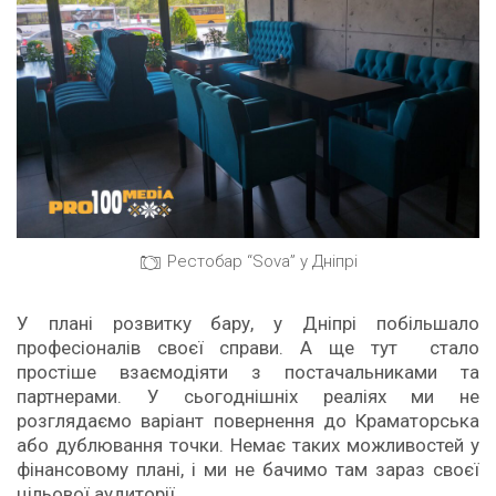
Рестобар “Sova” у Дніпрі
У плані розвитку бару, у Дніпрі побільшало
професіоналів своєї справи. А ще тут стало
простіше взаємодіяти з постачальниками та
партнерами. У сьогоднішніх реаліях ми не
розглядаємо варіант повернення до Краматорська
або дублювання точки. Немає таких можливостей у
фінансовому плані, і ми не бачимо там зараз своєї
цільової аудиторії.