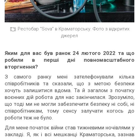
Рестобар “Sova” в Краматорську. Фото з відкритих
джерел
Яким для вас був ранок 24 лютого 2022 та що
робили в перш
і дні повномасштабного
вторгнення?
З самого ранку мені зателефонували кілька
співробітників та сказали, що з метою безпеки
хочуть залишитися вдома. Та й загалом з початку
воєнних дій робота для нас закінчилася. Зрозуміло,
що тоді ми не могли забезпечити безпеку ні собі, ні
співробітникам, тому сенсу залучати когось до
роботи теж не було.
Для мене початок війни став тижневими ночівлями у
закладі. Я, як і всі мешканці Краматорська, зазнав