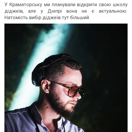
У Краматорську ми планували відкрити свою школу
діджеїв, але у Дніпрі вона не є актуальною.
Натомість вибір діджеїв тут більший.