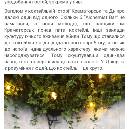
уподобання гостей, зокрема у пиві.
Загалом у коктейльній історії Краматорськ та Дніпро
далекі один від одного. Скільки б “Alchemist Bar” не
намагався, а вони молодці, що завдяки їм
Краматорськ почав пити коктейлі, інші заклади
культуру їхнього вживання вбили. Тому що ставилися
до коктейлів як до додаткового заробітку, а не як
до напоїв індивідуального характеру, якими можна
насолоджуватися. Тому скуштувавши один-два
напої, гості поверталися до віскі з колою. У Дніпрі ж
є розуміння людей, що коктейль – це круто.