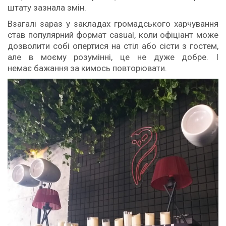
штату зазнала змін.
Взагалі зараз у закладах громадського харчування
став популярний формат сasual, коли офіціант може
дозволити собі опертися на стіл або сісти з гостем,
але в моєму розумінні, це не дуже добре. І
немає бажання за кимось повторювати.