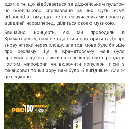
одяг, а те, що відбувається за діджейським пультом
не обов’язково спрямовано на них. Суть SOVA
аrt.sound в тому, що гості є співучасниками проєкту,
а діджей, насамперед, ділиться своєю музикою.
Звичайно, концерти, які ми проводили в
Краматорську, нам не вдасться повторити в Дніпрі,
знову ж таки через площу, але тоді мова була більше
про рекламу. Ще в Краматорську мені було
зрозуміло, що включити на телевізорі текст, роздати
гостям мікрофони чи включити популярні пісні з
фінансової точки зору нам було б вигідніше. Але ж
це нецікаво.