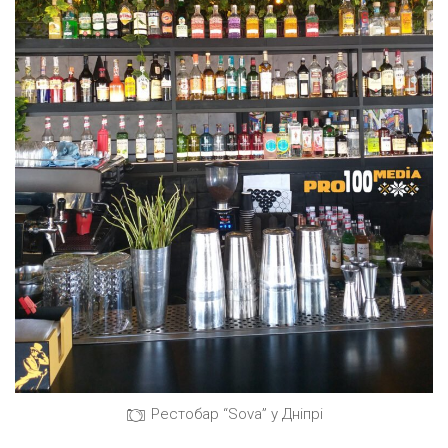
Рестобар “Sova” у Дніпрі