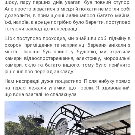
шоку, пару перших днів узагалі був повний ступор.
Але просто зірватися з місця й поїхати не могли собі
дозволити, в приміщенні залишалося багато майна,
їжі, напоїв, а все це потрібно було берегти, поступово
готуючи заклад до консервації.
Шок поступово проходив, ми знайшли собі підміну в
охороні приміщення та наприкінці березня виїхали з
міста. Пізніше був приліт у будівлю, ми втратили
камери відеоспостереження, електрику, морозильні
камери, скло та багато іншого, тому було прийнято
рішення про переїзд закладу.
Нам насправді дуже пощастило. Після вибуху прямо
на терасі лежали уламки, що горіли. Я здивований,
що вона взагалі не спалахнула.