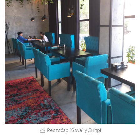
Рестобар “Sova” у Дніпрі