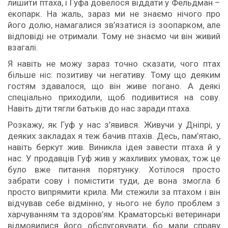
лишити птаха, і Гуфа довелося віддати у Фельдман –
екопарк. На жаль, зараз ми не знаємо нічого про
його долю, намагалися зв’язатися із зоопарком, але
відповіді не отримали. Тому не знаємо чи він живий
взагалі.
Я навіть не можу зараз точно сказати, чого птах
більше ніс: позитиву чи негативу. Тому що деяким
гостям здавалося, що він живе погано. А деякі
спеціально приходили, щоб подивитися на сову.
Навіть діти тягли батьків до нас заради птаха.
Розкажу, як Гуф у нас з’явився. Живучи у Дніпрі, у
деяких закладах я теж бачив птахів. Десь, пам’ятаю,
навіть беркут жив. Виникла ідея завести птаха й у
нас. У продавців Гуф жив у жахливих умовах, тож це
було вже питання порятунку. Хотілося просто
забрати сову і помістити туди, де вона змогла б
просто випрямити крила. Ми стежили за птахом і він
відчував себе відмінно, у нього не було проблем з
харчуванням та здоров’ям. Краматорські ветеринари
відмовилися його обслуговувати, бо мали справу