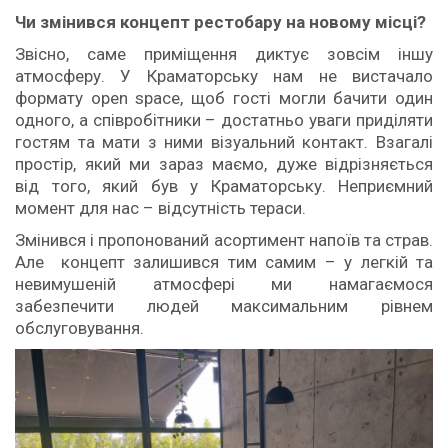
Чи зм
і
нився концепт рестобару на новому м
ісці?
Звісно, саме приміщення диктує зовсім іншу
атмосферу. У Краматорську нам не вистачало
формату open space, щоб гості могли бачити один
одного, а співробітники – достатньо уваги приділяти
гостям та мати з ними візуальний контакт. Взагалі
простір, який ми зараз маємо, дуже відрізняється
від того, який був у Краматорську. Неприємний
момент для нас – відсутність тераси.
Змінився і пропонований асортимент напоїв та страв.
Але концепт залишився тим самим – у легкій та
невимушеній атмосфері ми намагаємося
забезпечити людей максимальним рівнем
обслуговування.