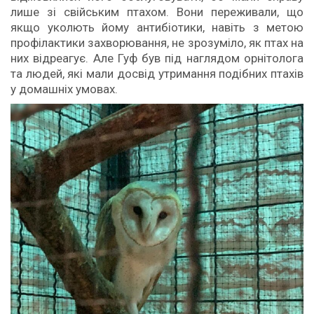
лише зі свійським птахом. Вони переживали, що
якщо уколють йому антибіотики, навіть з метою
профілактики захворювання, не зрозуміло, як птах на
них відреагує. Але Гуф був під наглядом орнітолога
та людей, які мали досвід утримання подібних птахів
у домашніх умовах.