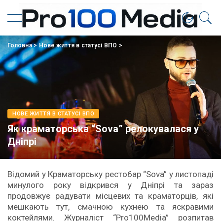
Головна
>
Нове життя в статусі ВПО
>
НОВЕ ЖИТТЯ В СТАТУСІ ВПО
Як краматорська “Sova” релокувалася у
Дніпрі
Відомий у Краматорську рестобар “Sova” у листопаді
минулого року відкрився у Дніпрі та зараз
продовжує радувати місцевих та краматорців, які
мешкають тут, смачною кухнею та яскравими
коктейлями. Журналіст “Pro100Media” розпитав