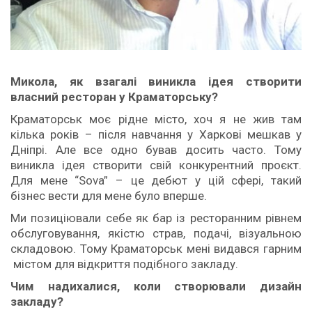
Микола, як
взагалі виникла ідея створити
власний ресторан у Краматорську?
Краматорськ моє рідне місто, хоч я не жив там
кілька років – після навчання у Харкові мешкав у
Дніпрі. Але все одно бував досить часто. Тому
виникла ідея створити свій конкурентний проєкт.
Для мене “Sova” – це дебют у цій сфері, такий
бізнес вести для мене було вперше.
Ми позиціювали себе як бар із ресторанним рівнем
обслуговування, якістю страв, подачі, візуальною
складовою. Тому Краматорськ мені видався гарним
містом для відкриття подібного закладу.
Чим надихалися, коли створювали дизайн
закладу?