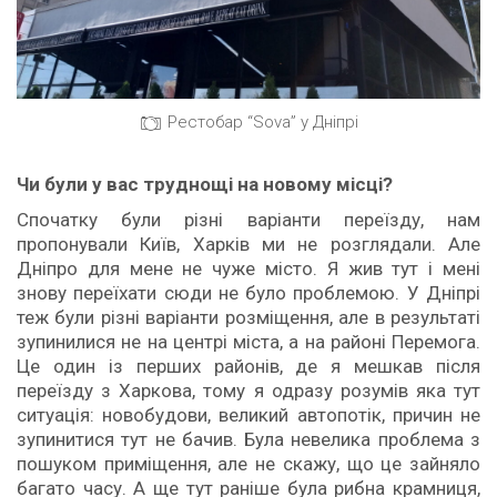
Рестобар “Sova” у Дніпрі
Чи були
у вас
труднощ
і на новому місці?
Спочатку були різні варіанти переїзду, нам
пропонували Київ, Харків ми не розглядали. Але
Дніпро для мене не чуже місто. Я жив тут і мені
знову переїхати сюди не було проблемою. У Дніпрі
теж були різні варіанти розміщення, але в результаті
зупинилися не на центрі міста, а на районі Перемога.
Це один із перших районів, де я мешкав після
переїзду з Харкова, тому я одразу розумів яка тут
ситуація: новобудови, великий автопотік, причин не
зупинитися тут не бачив. Була невелика проблема з
пошуком приміщення, але не скажу, що це зайняло
багато часу. А ще тут раніше була рибна крамниця,