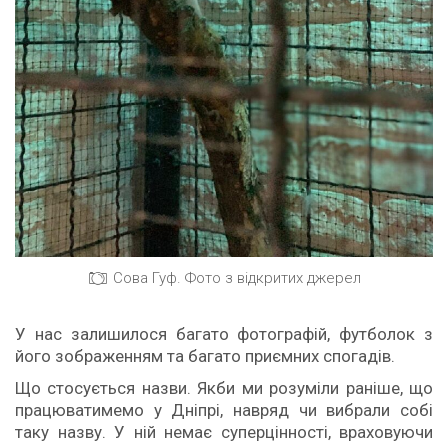
Сова Гуф. Фото з відкритих джерел
У нас залишилося багато фотографій, футболок з
його зображенням та багато приємних спогадів.
Що стосується назви. Якби ми розуміли раніше, що
працюватимемо у Дніпрі, навряд чи вибрали собі
таку назву. У ній немає суперцінності, враховуючи