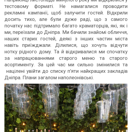
тестовому форматі. Не намагалися проводити
рекламні кампанії, щоб залучити гостей. Відкрили
досить тихо, але були дуже раді, що з самого
початку нас підтримало багато краматорців, які, як і
ми, переїхали до Дніпра. Ми бачили знайомі обличчя,
наших старих гостей, деякі з інших частин міста
навіть приїжджали. Ділилися, що хочуть відчути
нотку рідного дому. Та й відкривалися ми спочатку
за напрацюваннями старого меню та старого
асортименту. За цей час ми сильно змінилися та
націлені увійти до списку п’яти найкращих закладів
Дніпра. Плани загалом наполеонівські.