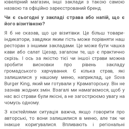
ювелірний магазин, інші заклади з такою самою
назвою та офіційно зареєстрований бренд.
Чи є сьогодні у закладі страва або напій, що є
його візи
тівкою?
Я б не сказав, що це візитівки. Це більш товари-
індикатори, завдяки яким гість може порівняти наш
ресторан з іншими закладами. Це може бути чашка
кави або салат Цезар, загалом те, що є практично
скрізь. І ось за якістю тієї чи іншої страви можна
зробити висновки про рівень закладу
громадського харчування. Є кілька страв, які
залишилися у нашому меню, наприклад, це Sova
Burger King, який ми готували у Краматорську. Він не
зазнав жодних змін. Взагалі ми намагаємося, щоб у
нас всі страви були якісні, а не загострюємо увагу на
чомусь одному.
З коктейлями ситуація важча, якщо говорити про
авторські, то вони залишилися в меню, але так чи
інакше коригувалися. Впливають і регіональні