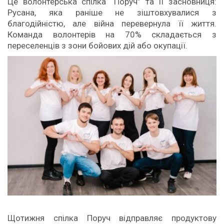
Це волонтерська спілка “Поруч” та її засновниця:
Русана, яка раніше не зіштовхувалися з
благодійністю, але війна перевернула її життя.
Команда волонтерів на 70% складається з
переселенців з зони бойових дій або окупації.
Щотижня спілка Поруч відправляє продуктову