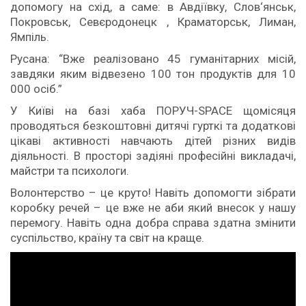
допомогу на схід, а саме: в Авдіївку, Слов‘янськ,
Покровськ, Севєродонецк , Краматорськ, Лиман,
Ямпіль.
Русана: “Вже реалізовано 45 гуманітарних місій,
завдяки яким відвезено 100 тон продуктів для 10
000 осіб.”
У Київі на базі хаба ПОРУЧ-SPAСE щомісяця
проводяться безкоштовні дитячі гурткі та додаткові
цікаві активності навчають дітей різних видів
діяльності. В просторі задіяні професійні викладачі,
майстри та психологи.
Волонтерство – це круто! Навіть допомогти зібрати
коробку речей – це вже не аби який внесок у нашу
перемогу. Навіть одна добра справа здатна змінити
суспільство, країну та світ на краще.