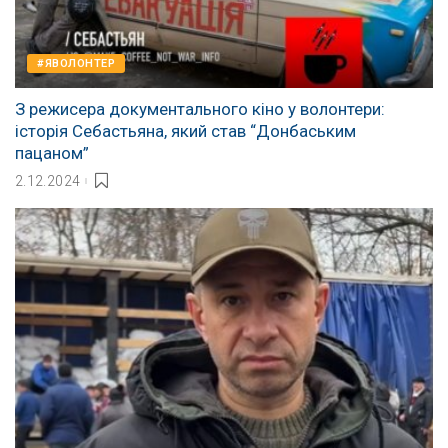
#ЯВОЛОНТЕР
З режисера документального кіно у волонтери:
історія Себастьяна, який став “Донбаським
пацаном”
2.12.2024