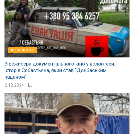
#ЯВОЛОНТЕР
З режисера документального кіно у волонтери:
історія Себастьяна, який став “Донбаським
пацаном”
2.12.2024