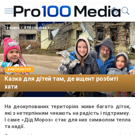
Головна
>
#ЯВолонтер
>
#ЯВОЛОНТЕР
Казка для дітей там, де вщент розбиті
хати
На деокупованих територіях живе багато діток,
які з нетерпінням чекають на радість і підтримку.
І саме «Дід Мороз» стає для них символом тепла
та надії.