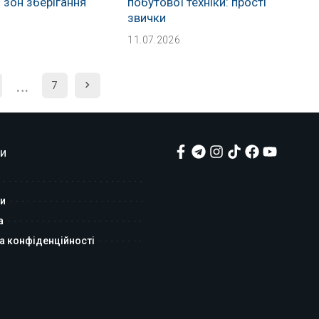
я зон зберігання
побутової техніки: прості
звички
11.07.2026
…
7
и
и
а
а конфіденційності