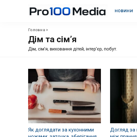
НОВИНИ
Головна
>
Дім та сім’я
Дім, сім’я, виховання дітей, інтер’єр, побут.
Як доглядати за кухонними
Догляд за
ножами: заточка, зберігання,
між пранням