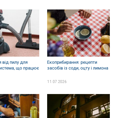
 від пилу для
Екоприбирання: рецепти
 система, що працює
засобів із соди, оцту і лимона
11.07.2026