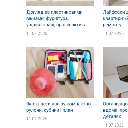
Догляд за пластиковими
Лайфхаки 
вікнами: фурнітура,
квартири: 
ущільнювачі, профілактика
ремонту
11.07.2026
11.07.2026
Як скласти валізу компактно:
Організаці
рулони, кубики і план
вдома: про
деталях
11.07.2026
11.07.2026