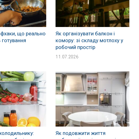
йфхаки, що реально
Як організувати балкон і
 готування
комору: зі складу мотлоху у
робочий простір
11.07.2026
холодильнику:
Як подовжити життя