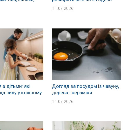
11.07.2026
 з дітьми: які
Догляд за посудом із чавуну,
під силу у кожному
дерева і кераміки
11.07.2026