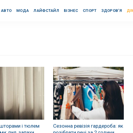
АВТО
МОДА
ЛАЙФСТАЙЛ
БІЗНЕС
СПОРТ
ЗДОРОВ’Я
ДІ
 шторами і тюлем
Сезонна ревізія гардероба: як
и: пил, запахи,
розібрати речі за 2 години