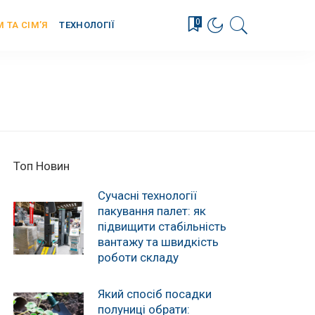
0
М ТА СІМ’Я
ТЕХНОЛОГІЇ
Топ Новин
Сучасні технології
пакування палет: як
підвищити стабільність
вантажу та швидкість
роботи складу
Який спосіб посадки
полуниці обрати: