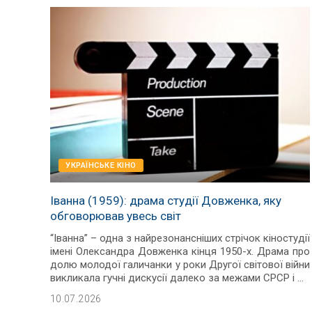
УКРАЇНСЬКЕ КІНО
Іванна (1959): драма студії Довженка, яку
обговорював увесь світ
“Іванна” – одна з найрезонансніших стрічок кіностудії
імені Олександра Довженка кінця 1950-х. Драма про
долю молодої галичанки у роки Другої світової війни
викликала гучні дискусії далеко за межами СРСР і
...
10.07.2026