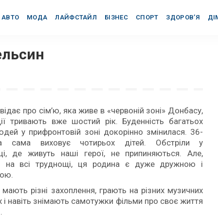
АВТО
МОДА
ЛАЙФСТАЙЛ
БІЗНЕС
СПОРТ
ЗДОРОВ’Я
ДІ
ельсин
ідає про сім’ю, яка живе в «червоній зоні» Донбасу,
ії тривають вже шостий рік. Буденність багатьох
юдей у прифронтовій зоні докорінно змінилася. 36-
на сама виховує чотирьох дітей. Обстріли у
ці, де живуть наші герої, не припиняються. Але,
 на всі труднощі, ця родина є дуже дружною і
ою.
 мають різні захоплення, грають на різних музичних
х і навіть знімають самотужки фільми про своє життя
.