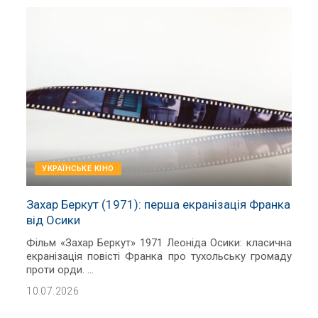
УКРАЇНСЬКЕ КІНО
Захар Беркут (1971): перша екранізація Франка
від Осики
Фільм «Захар Беркут» 1971 Леоніда Осики: класична
екранізація повісті Франка про тухольську громаду
проти орди.
...
10.07.2026