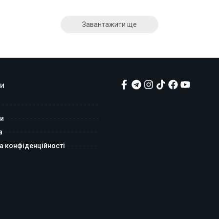
Завантажити ще
и
и
а
а конфіденційності