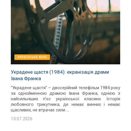
УКРАЇНСЬКЕ КІНО
Украдене щастя (1984): екранізація драми
Івана Франка
“Украдене щастя” – двосерійний телефільм 1984 року
за однойменною драмою Івана Франка, однією з
найсильніших п’єс української класики. Історія
любовного трикутника, де немає винних і немає
щасливих, не втрачає сили
...
10.07.2026