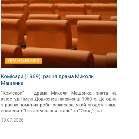
УКРАЇНСЬКЕ КІНО
Комісари (1969): рання драма Миколи
Мащенка
“Комісари” – драма Миколи Мащенка, знята на
кіностудії імені Довженка наприкінці 1960-х. Це одна
з ранніх помітних робіт режисера, який згодом зніме
знамениті “Як гартувалася сталь” та “Овод” і на
...
10.07.2026