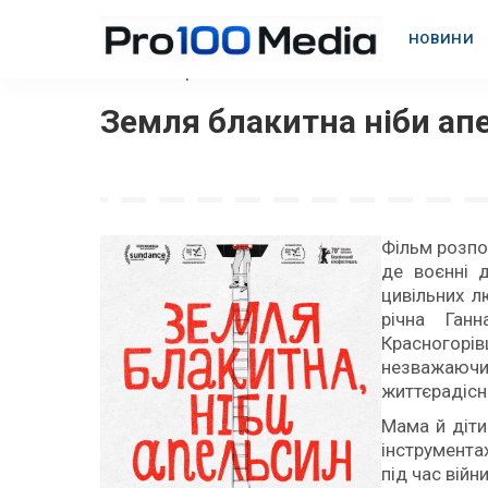
НОВИНИ
Головна
>
Українське кіно
>
Земля блакитна ніби ап
Фільм розпов
де воєнні д
цивільних л
річна Ган
Красногорів
незважаючи
життєрадісн
Мама й діти
інструмента
під час війни