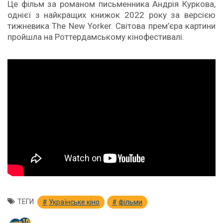
Це фільм за романом письменника Андрія Куркова,
однієї з найкращих книжок 2022 року за версією
тижневика The New Yorker. Світова прем’єра картини
пройшла на Роттердамському кінофестивалі.
ТЕГИ
Українське кіно
фільми