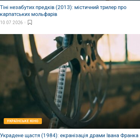
Тіні незабутих предків (2013): містичний трилер про
карпатських мольфарів
10.07.2026
УКРАЇНСЬКЕ КІНО
Украдене щастя (1984): екранізація драми Івана Франка