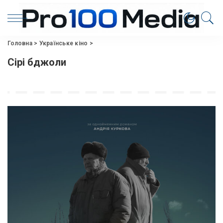
Головна
>
Українське кіно
>
Сірі бджоли