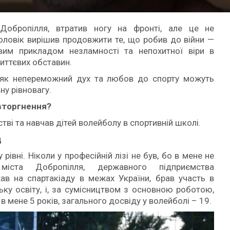
Добропілля, втратив ногу на фронті, але це не
оловік вирішив продовжити те, що робив до війни —
вим прикладом незламності та непохитної віри в
иттєвих обставин.
 як непереможний дух та любов до спорту можуть
ну рівновагу.
вторгнення?
тві та навчав дітей волейболу в спортивній школі.
д
рівні. Ніколи у професійній лізі не був, бо в мене не
іста Добропілля, державного підприємства
жав на спартакіаду в межах України, брав участь в
ку освіту, і, за сумісництвом з основною роботою,
в мене 5 років, загального досвіду у волейболі – 19.