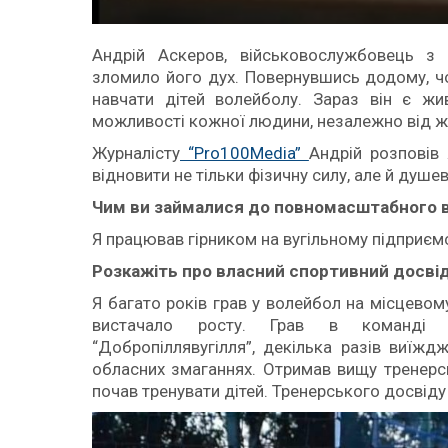
Андрій Аскеров, військовослужбовець з 
зломило його дух. Повернувшись додому, ч
навчати дітей волейболу. Зараз він є жи
можливості кожної людини, незалежно від ж
Журналісту
“Pro100Media”
Андрій розповів
відновити не тільки фізичну силу, але й душев
Чим ви займалися до повномасштабного 
Я працював гірником на вугільному підприємс
Розкажіть про власний спортивний досві
Я багато років грав у волейбол на місцевому 
вистачало росту. Грав в команді м
“Добропіллявугілля”, декілька разів виїжд
обласних змаганнях. Отримав вищу тренерсь
почав тренувати дітей. Тренерського досвіду 