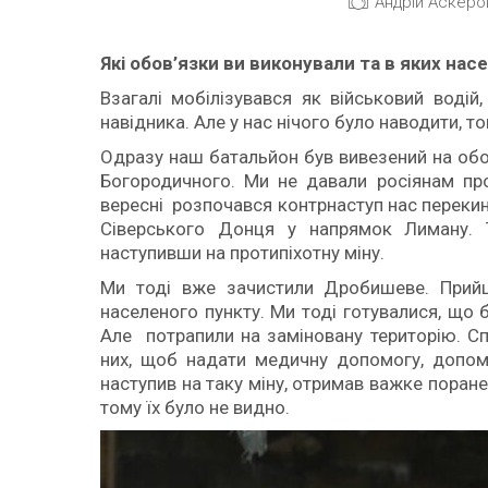
Андрій Аскеров
Які обов
’
язки ви виконували
та в яких нас
Взагалі мобілізувався як військовий воді
навідника. Але у нас нічого було наводити, 
Одразу наш батальйон був вивезений на обор
Богородичного. Ми не давали росіянам про
вересні розпочався контрнаступ нас переки
Сіверського Донця у напрямок Лиману. 
наступивши на протипіхотну міну.
Ми тоді вже зачистили Дробишеве. Прий
населеного пункту. Ми тоді готувалися, що 
Але потрапили на заміновану територію. Сп
них, щоб надати медичну допомогу, допомо
наступив на таку міну, отримав важке поранен
тому їх було не видно.