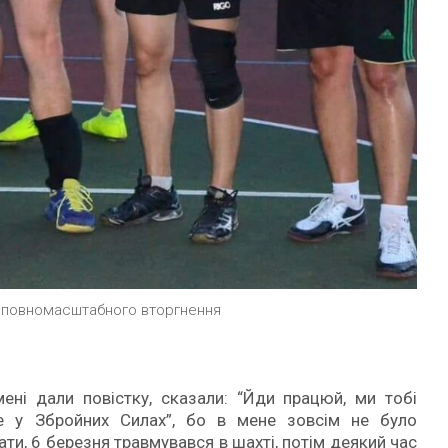
 повномасштабного вторгнення
ні дали повістку, сказали: “Йди працюй, ми тобі
е у Збройних Силах”, бо в мене зовсім не було
ти, 6 березня травмувався в шахті, потім деякий час