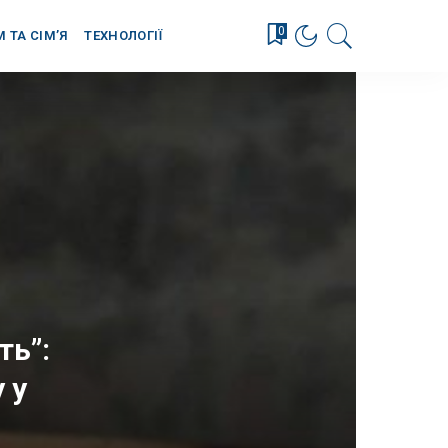
0
М ТА СІМ’Я
ТЕХНОЛОГІЇ
ть”:
 у