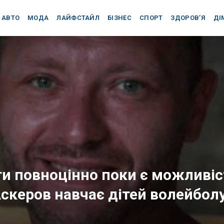
АВТО
МОДА
ЛАЙФСТАЙЛ
БІЗНЕС
СПОРТ
ЗДОРОВ’Я
ДІ
и повноцінно поки є можливіс
Аскеров навчає дітей волейболу