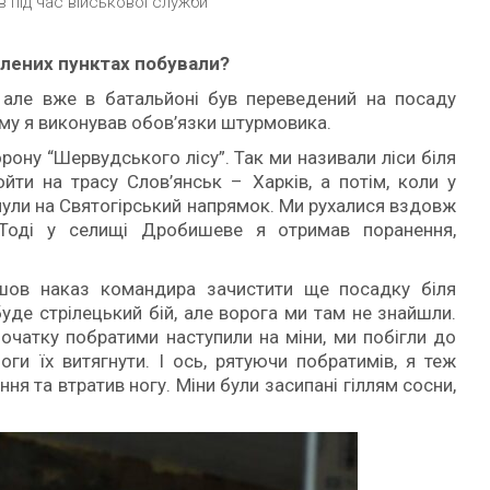
 під час військової служби
елених пунктах побували?
й, але вже в батальйоні був переведений на посаду
тому я виконував обов’язки штурмовика.
ону “Шервудського лісу”. Так ми називали ліси біля
йти на трасу Слов’янськ – Харків, а потім, коли у
нули на Святогірський напрямок. Ми рухалися вздовж
Тоді у селищі Дробишеве я отримав поранення,
шов наказ командира зачистити ще посадку біля
буде стрілецький бій, але ворога ми там не знайшли.
очатку побратими наступили на міни, ми побігли до
ги їх витягнути. І ось, рятуючи побратимів, я теж
ня та втратив ногу. Міни були засипані гіллям сосни,