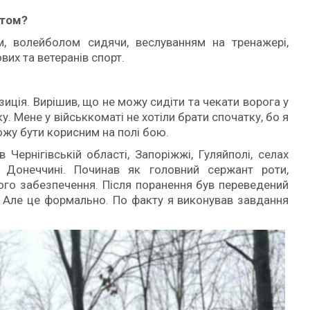
ртом?
, волейболом сидячи, веслуванням на тренажері,
вих та ветеранів спорт.
иція. Вирішив, що не можу сидіти та чекати ворога у
у. Мене у військкоматі не хотіли брати спочатку, бо я
ожу бути корисним на полі бою.
Чернігівській області, Запоріжжі, Гуляйполі, селах
а Донеччині. Починав як головний сержант роти,
ого забезпечення. Після поранення був переведений
. Але це формально. По факту я виконував завдання