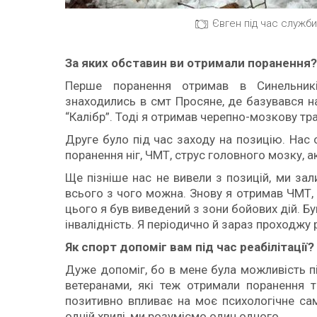
Євген під час служби
За яких обставин ви отримали поранення?
Перше поранення отримав в Синельникі
знаходились в смт Просяне, де базувався н
“Калібр”. Тоді я отримав черепно-мозкову тр
Друге було під час заходу на позицію. Нас 
поранення ніг, ЧМТ, струс головного мозку, 
Ще пізніше нас не вивели з позицій, ми за
всього з чого можна. Знову я отримав ЧМТ, 
цього я був виведений з зони бойових дій. Бу
інвалідність. Я періодично й зараз проходжу 
Як спорт допоміг вам під час реабілітації?
Дуже допоміг, бо в мене була можливість п
ветеранами, які теж отримали поранення 
позитивно впливає на моє психологічне сам
одній хвилі, ми розуміємо один одного.