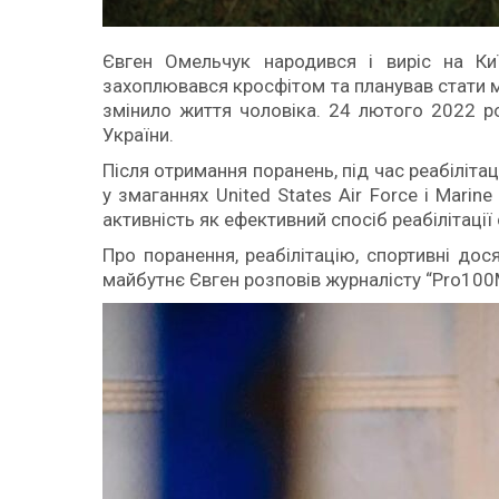
Євген Омельчук народився і виріс на Ки
захоплювався кросфітом та планував стати
змінило життя чоловіка. 24 лютого 2022 р
України.
Після отримання поранень, під час реабілітац
у змаганнях United States Air Force і Marin
активність як ефективний спосіб реабілітації 
Про поранення, реабілітацію, спортивні дос
майбутнє Євген розповів журналісту “Pro100