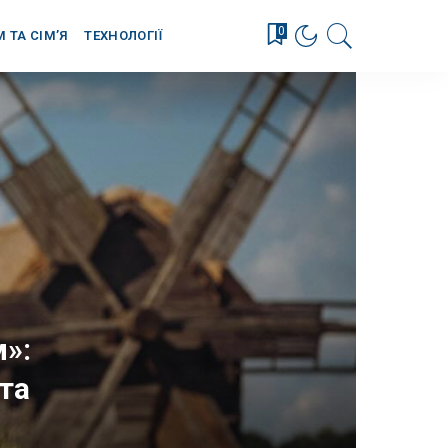
0
М ТА СІМ’Я
ТЕХНОЛОГІЇ
»:
та