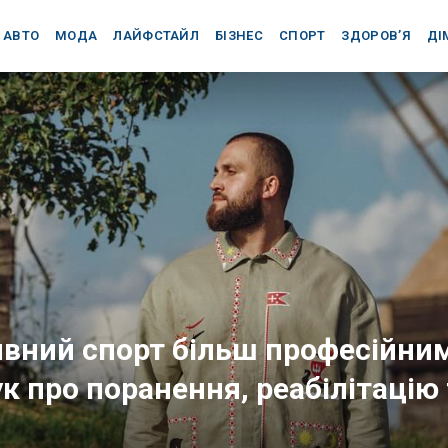
АВТО
МОДА
ЛАЙФСТАЙЛ
БІЗНЕС
СПОРТ
ЗДОРОВ’Я
ДІ
ивний спорт більш професійним
к про поранення, реабілітацію 