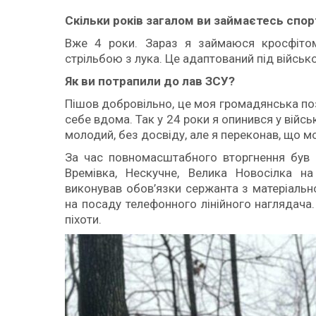
Скільки
років загалом ви займаєтесь спо
Вже 4 роки. Зараз я займаюся кросфітом
стрільбою з лука. Це адаптований під військо
Як ви потрапили до лав ЗСУ?
Пішов добровільно, це моя громадянська поз
себе вдома. Так у 24 роки я опинився у військ
молодий, без досвіду, але я переконав, що м
За час повномасштабного вторгнення був в 
Времівка, Нескучне, Велика Новосілка н
виконував обов’язки сержанта з матеріальн
на посаду телефонного лінійного наглядача
піхоти.