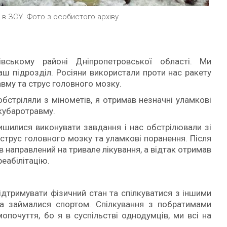
 в ЗСУ. Фото з особистого архіву
вському районі Дніпропетровської області. Ми
аш підрозділ. Росіяни використали проти нас ракету
авму та струс головного мозку.
обстріляли з мінометів, я отримав незначні уламкові
акубаротравму.
лишилися виконувати завдання і нас обстрілювали зі
струс головного мозку та уламкові поранення. Після
в направлений на тривале лікування, а відтак отримав
реабілітацію.
ідтримувати фізичний стан та спілкуватися з іншими
та займалися спортом. Спілкування з побратимами
опочуття, бо я в суспільстві однодумців, ми всі на