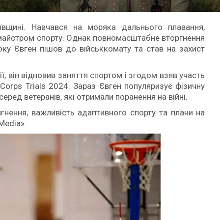
ївщині. Навчався на моряка дальнього плавання,
 майстром спорту. Однак повномасштабне вторгнення
оку Євген пішов до військкомату та став на захист
ії, він відновив заняття спортом і згодом взяв участь
e Corps Trials 2024. Зараз Євген популяризує фізичну
серед ветеранів, які отримали поранення на війні.
ягнення, важливість адаптивного спорту та плани на
Media».