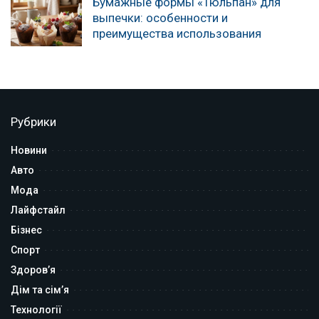
Бумажные формы «Тюльпан» для
выпечки: особенности и
преимущества использования
Рубрики
Новини
Авто
Мода
Лайфстайл
Бізнес
Спорт
Здоров’я
Дім та сім’я
Технології