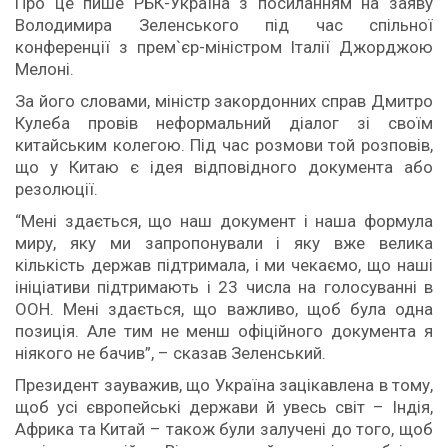
Про це пише РБК-Україна з посиланням на заяву
Володимира Зеленського під час спільної
конференції з прем`єр-міністром Італії Джорджою
Мелоні.
За його словами, міністр закордонних справ Дмитро
Кулеба провів неформальний діалог зі своїм
китайським колегою. Під час розмови той розповів,
що у Китаю є ідея відповідного документа або
резолюції.
“Мені здається, що наш документ і наша формула
миру, яку ми запропонували і яку вже велика
кількість держав підтримала, і ми чекаємо, що наші
ініціативи підтримають і 23 числа на голосуванні в
ООН. Мені здається, що важливо, щоб була одна
позиція. Але тим не менш офіційного документа я
ніякого не бачив”, – сказав Зеленський.
Президент зауважив, що Україна зацікавлена в тому,
щоб усі європейські держави й увесь світ – Індія,
Африка та Китай – також були залучені до того, щоб