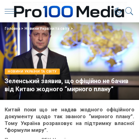
Головна
>
Новини України та світу
>
НОВИНИ УКРАЇНИ ТА СВІТУ
Зеленський заявив, що офіційно не бачив
від Китаю жодного “мирного плану”
Китай поки що не надав жодного офіційного
документу щодо так званого “мирного плану”.
Тому Україна розраховує на підтримку власної
“формули миру”.