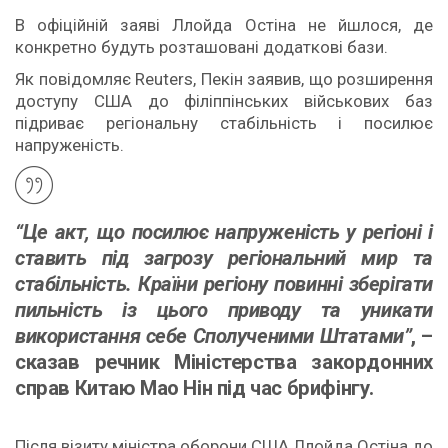
В офіційній заяві Ллойда Остіна не йшлося, де
конкретно будуть розташовані додаткові бази.
Як повідомляє Reuters, Пекін заявив, що розширення
доступу США до філіппінських військових баз
підриває регіональну стабільність і посилює
напруженість.
“Це акт, що посилює напруженість у регіоні і
ставить під загрозу регіональний мир та
стабільність. Країни регіону повинні зберігати
пильність із цього приводу та уникати
використання себе Сполученими Штатами”
, –
сказав речник Міністерства закордонних
справ Китаю Мао Нін під час брифінгу.
Після візиту міністра оборони США Ллойда Остіна до