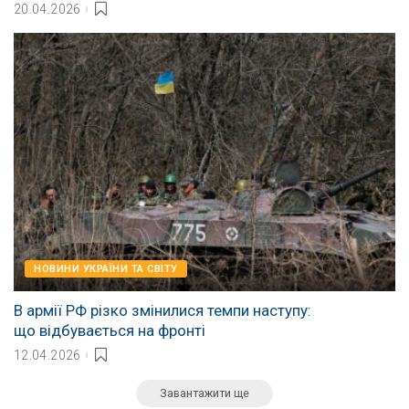
20.04.2026
НОВИНИ УКРАЇНИ ТА СВІТУ
В армії РФ різко змінилися темпи наступу:
що відбувається на фронті
12.04.2026
Завантажити ще