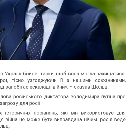
 Україні бойові танки, щоб вона могла захищатися.
рої, тісно узгоджуючи її з нашими союзниками,
д запобігає ескалації війни», – сказав Шольц.
лова російського диктатора володимира путіна про
загрозу для росії.
 історичних порівнянь, які він використовує для
ця війна не може бути виправдана нічим. росія веде
льц.