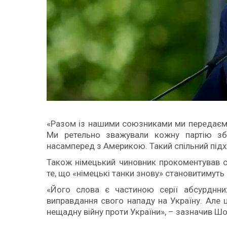
«Разом із нашими союзниками ми передаємо
Ми ретельно зважували кожну партію зб
насамперед з Америкою. Такий спільний підхі
Також німецький чиновник прокоментував с
те, що «німецькі танки знову» становитимуть 
«Його слова є частиною серії абсурднних
виправдання свого нападу на Україну. Але 
нещадну війну проти України», – зазначив Шо