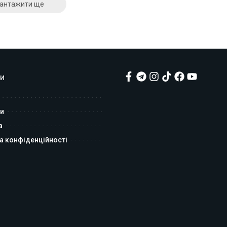
антажити ще
и
и
а
а конфіденційності