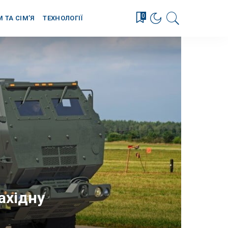
0
М ТА СІМ’Я
ТЕХНОЛОГІЇ
ахідну