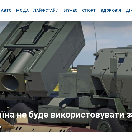
АВТО
МОДА
ЛАЙФСТАЙЛ
БІЗНЕС
СПОРТ
ЗДОРОВ’Я
ДІ
їна не буде використовувати з
ф