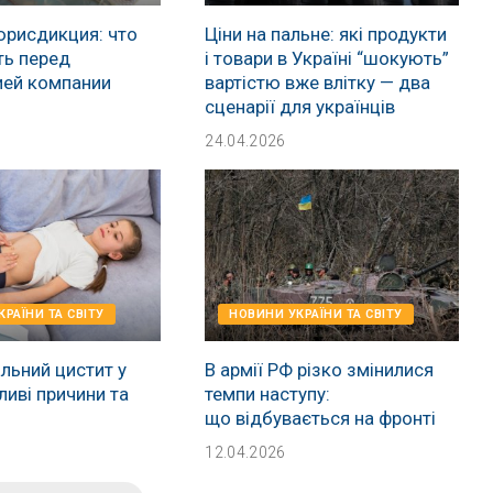
юрисдикция: что
Ціни на пальне: які продукти
ть перед
і товари в Україні “шокують”
ией компании
вартістю вже влітку — два
сценарії для українців
24.04.2026
РАЇНИ ТА СВІТУ
НОВИНИ УКРАЇНИ ТА СВІТУ
льний цистит у
В армії РФ різко змінилися
ливі причини та
темпи наступу:
що відбувається на фронті
12.04.2026