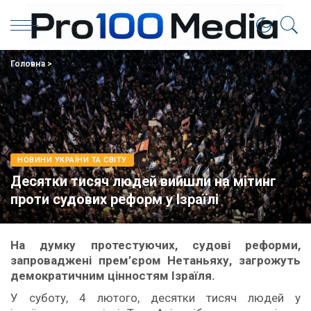
Головна
>
НОВИНИ УКРАЇНИ ТА СВІТУ
Десятки тисяч людей вийшли на мітинг
проти судових реформ у Ізраїлі
На думку протестуючих, судові реформи,
запроваджені прем’єром Нетаньяху, загрожуть
демократичним цінностям Ізраїля.
У суботу, 4 лютого, десятки тисяч людей у