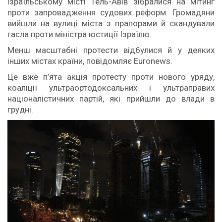
ізраїльському місті Тель-Авів зібралися на мітинг
проти запровадження судових реформ. Громадяни
вийшли на вулиці міста з прапорами й скандували
гасла проти міністра юстиції Ізраїлю.
Менш масштабні протести відбулися й у деяких
інших містах країни, повідомляє Euronews.
Це вже п’ята акція протесту проти нового уряду,
коаліції ультраортодоксальних і ультраправих
націоналістичних партій, які прийшли до влади в
грудні.