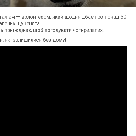
талієм — волонтером, який щодня дбає про понад 50
аленькі цуценята.
день приїжджає, щоб погодувати чотирилапих.
н, які залишилися без дому!