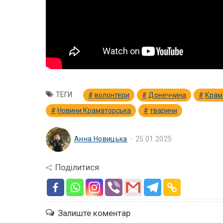
ТЕГИ
волонтери
Донеччина
Крам
Новини Краматорська
тварини
Анна Новицька
25.01.2025
Поділитися
Залиште коментар