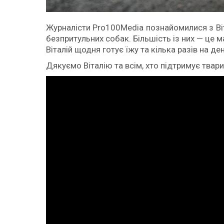
Журналісти Pro100Media познайомилися з Ві
безпритульних собак. Більшість із них — це м
Віталій щодня готує їжу та кілька разів на 
Дякуємо Віталію та всім, хто підтримує твари