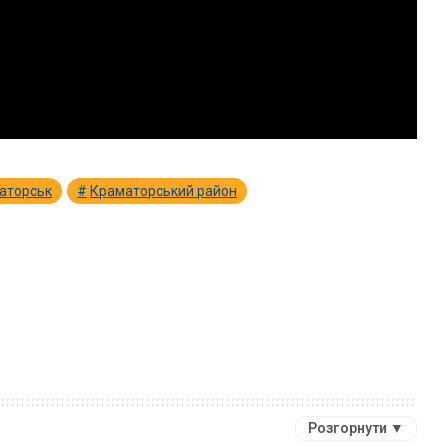
аторськ
Краматорський район
Розгорнути ▼