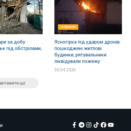
НОВИНИ
ри за добу:
Ясногірка під ударом дронів:
к під обстрілами,
пошкоджені житлові
а
будинки, рятувальники
ліквідували пожежу
30.04.2026
антажити ще
и