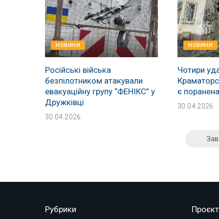
НОВИНИ
НОВИНИ
Російські війська
Чотири уда
безпілотником атакували
Краматорсь
евакуаційну групу “ФЕНІКС” у
є поранен
Дружківці
30.04.2026
30.04.2026
Зав
Рубрики
Проєкт