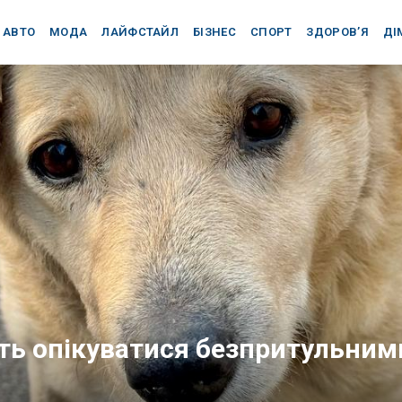
АВТО
МОДА
ЛАЙФСТАЙЛ
БІЗНЕС
СПОРТ
ЗДОРОВ’Я
ДІ
ь опікуватися безпритульним