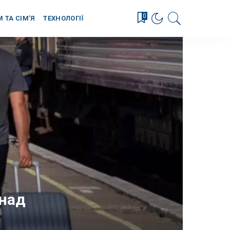
0
М ТА СІМ’Я
ТЕХНОЛОГІЇ
онад