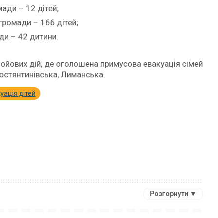
мади – 12 дітей;
громади – 166 дітей;
ди – 42 дитини.
ойових дій, де оголошена примусова евакуація сімей
 Костянтинівська, Лиманська.
уація дітей
Розгорнути ▼