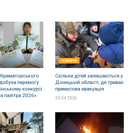
НОВИНИ
 Краматорського
Скільки дітей залишаються у
добула перемогу
Донецькій області, де триває
їнському конкурсі
примусова евакуація
а палітра 2026»
30.04.2026