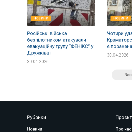
НОВИНИ
НОВИНИ
Російські війська
Чотири уда
безпілотником атакували
Краматорсь
евакуаційну групу “ФЕНІКС” у
є поранен
Дружківці
30.04.2026
30.04.2026
Зав
Рубрики
Проєкт
Новини
Про нас