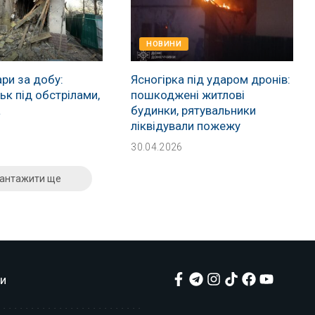
НОВИНИ
ри за добу:
Ясногірка під ударом дронів:
к під обстрілами,
пошкоджені житлові
а
будинки, рятувальники
ліквідували пожежу
30.04.2026
антажити ще
и