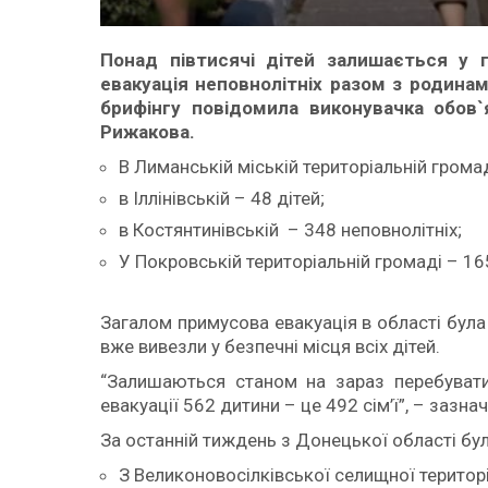
Понад півтисячі дітей залишається у
евакуація неповнолітніх разом з родинам
брифінгу повідомила виконувачка обов`
Рижакова.
В Лиманській міській територіальній громад
в Іллінівській – 48 дітей;
в Костянтинівській – 348 неповнолітніх;
У Покровській територіальній громаді – 165
Загалом примусова евакуація в області була
вже вивезли у безпечні місця всіх дітей.
“Залишаються станом на зараз перебувати 
евакуації 562 дитини – це 492 сім’ї”, – зазн
За останній тиждень з Донецької області бу
З Великоновосілківської селищної територ