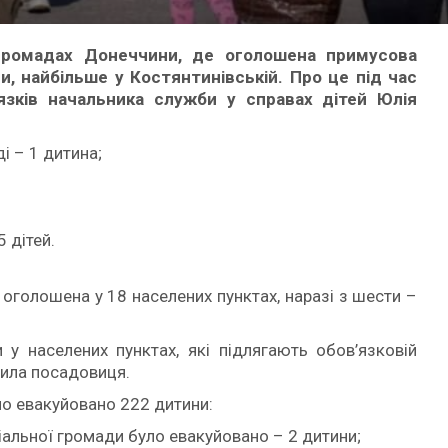
 громадах Донеччини, де оголошена примусова
и, найбільше у Костянтинівській. Про це під час
язків начальника служби у справах дітей Юлія
і – 1 дитина;
 дітей.
 оголошена у 18 населених пунктах, наразі з шести –
у населених пунктах, які підлягають обов’язковій
ачила посадовиця.
ло евакуйовано 222 дитини:
іальної громади було евакуйовано – 2 дитини;