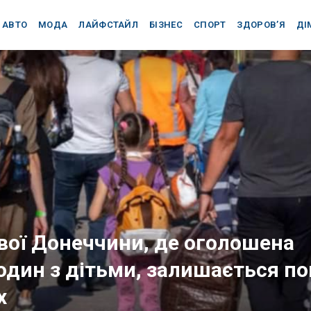
АВТО
МОДА
ЛАЙФСТАЙЛ
БІЗНЕС
СПОРТ
ЗДОРОВ’Я
ДІ
вої Донеччини, де оголошена
один з дітьми, залишається п
х