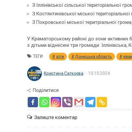
З Іллінівської сільської територіальної гро
З Костянтинівської міської територіальної 
З Покровської міської теритріальної грома
У Краматорському районі до зони активних б
з дітьми віднесені три громади: Іллінівська,
ТЕГИ
діти
Донецька область
евак
Кристина Саткоєва
10.10.2024
Поділитися
Залиште коментар