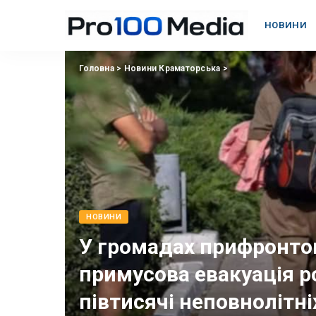
НОВИНИ
Головна
>
Новини Краматорська
>
НОВИНИ
У громадах прифронто
примусова евакуація р
півтисячі неповнолітні