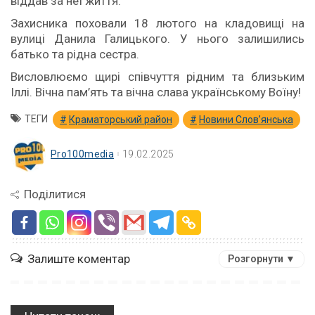
віддав за неї життя.
Захисника поховали 18 лютого на кладовищі на
вулиці Данила Галицького. У нього залишились
батько та рідна сестра.
Висловлюємо щирі співчуття рідним та близьким
Іллі. Вічна пам’ять та вічна слава українському Воїну!
ТЕГИ
Краматорський район
Новини Словʼянська
Pro100media
19.02.2025
Поділитися
Залиште коментар
Розгорнути ▼