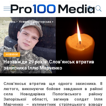
Головна
>
Новини Краматорська
>
НОВИНИ
Назавжди 29 років: Слов’янськ втратив
захисника Іллю Марченко
Слов’янськ втратив ще одного захисника. 8
лютого, виконуючи бойове завдання в районі
села Новодарівка Пологівського району
Запорізької області, загинув солдат Ілля
Марченко – кулеметник стрілецького взводу