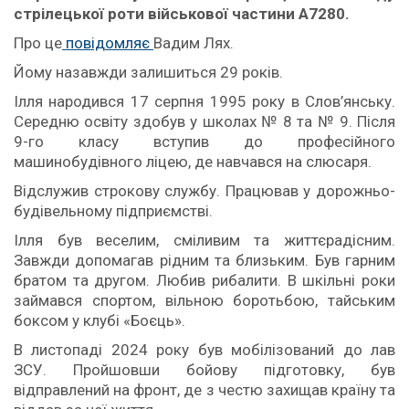
стрілецької роти військової частини А7280.
Про це
повідомляє
Вадим Лях.
Йому назавжди залишиться 29 років.
Ілля народився 17 серпня 1995 року в Слов’янську.
Середню освіту здобув у школах № 8 та № 9. Після
9-го класу вступив до професійного
машинобудівного ліцею, де навчався на слюсаря.
Відслужив строкову службу. Працював у дорожньо-
будівельному підприємстві.
Ілля був веселим, сміливим та життєрадісним.
Завжди допомагав рідним та близьким. Був гарним
братом та другом. Любив рибалити. В шкільні роки
займався спортом, вільною боротьбою, тайським
боксом у клубі «Боєць».
В листопаді 2024 року був мобілізований до лав
ЗСУ. Пройшовши бойову підготовку, був
відправлений на фронт, де з честю захищав країну та