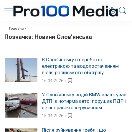
Головна
>
Позначка:
Новини Словʼянська
В Словʼянську є перебої із
електрикою та водопостачанням
після російського обстрілу
16.04.2026
У Словʼянську водій BMW влаштував
ДТП із чотирма авто: порушив ПДР і
не впорався з керуванням
15.04.2026
Після руйнування греблі: що