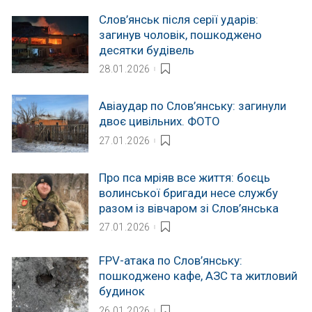
Слов’янськ після серії ударів:
загинув чоловік, пошкоджено
десятки будівель
28.01.2026
Авіаудар по Слов’янську: загинули
двоє цивільних. ФОТО
27.01.2026
Про пса мріяв все життя: боєць
волинської бригади несе службу
разом із вівчаром зі Слов’янська
27.01.2026
FPV-атака по Слов’янську:
пошкоджено кафе, АЗС та житловий
будинок
26.01.2026