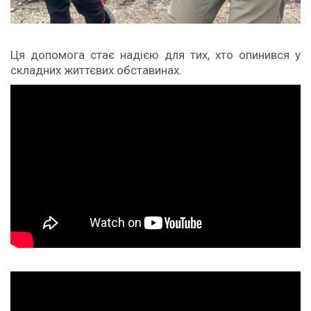
Ця допомога стає надією для тих, хто опинився у
складних життєвих обставинах.