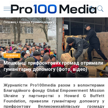
Головна
>
Новини Краматорська
>
НОВИНИ
Мешканці прифронтових громад отримали
гуманітарну допомогу (фото, відео)
Журналісти Pro100media разом з волонтерами
Благодійного фонду Global Empowerment Mission
Ukraine у партнерстві з Howard G Buffett
Foundation, привезли гуманітарну допомогу у
прифронтову Великомихайлівську громаду