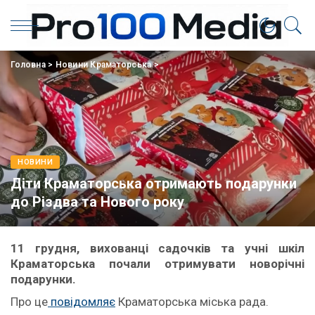
Головна
>
Новини Краматорська
>
НОВИНИ
Діти Краматорська отримають подарунки
до Різдва та Нового року
11 грудня, вихованці садочків та учні шкіл
Краматорська почали отримувати новорічні
подарунки.
Про це
повідомляє
Краматорська міська рада.