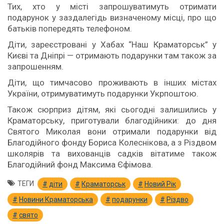
Тих, хто у місті запрошуватимуть отримати
подарунок у заздалегідь визначеному місці, про що
батьків попередять телефоном.
Діти, зареєстровані у Хабах “Наш Краматорськ” у
Києві та Дніпрі — отримають подарунки там також за
запрошенням.
Діти, що тимчасово проживають в інших містах
України, отримуватимуть подарунки Укрпоштою.
Також сюрприз дітям, які сьогодні залишились у
Краматорську, приготували благодійники: до дня
Святого Миколая вони отримали подарунки від
Благодійного фонду Бориса Колеснікова, а з Різдвом
школярів та вихованців садків вітатиме також
Благодійний фонд Максима Єфімова.
ТЕГИ
діти
Краматорськ
Новий Рік
Новини Краматорська
подарунки
Різдво
свято