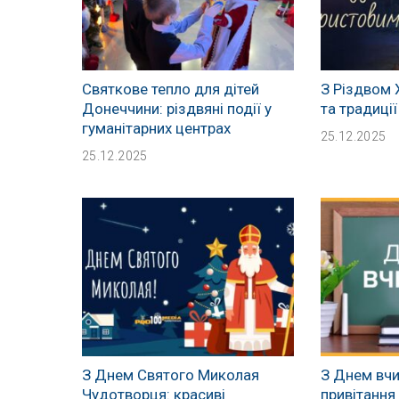
Святкове тепло для дітей
З Різдвом 
Донеччини: різдвяні події у
та традиції
гуманітарних центрах
25.12.2025
25.12.2025
З Днем Святого Миколая
З Днем вчи
Чудотворця: красиві
привітання 