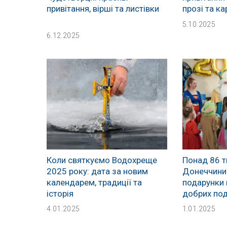
привітання, вірші та листівки
прозі та ка
5.10.2025
6.12.2025
Коли святкуємо Водохреще
Понад 86 т
2025 року: дата за новим
Донеччини
календарем, традиції та
подарунки 
історія
добрих под
4.01.2025
1.01.2025