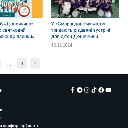
уб «Донеччина»
У «Смарагдовому місті»
є святковий
тривають різдвяні зустрічі
іжи до ялинки»
для дітей Донеччини
18.12.2024
…
4
и
и
а
а конфіденційності