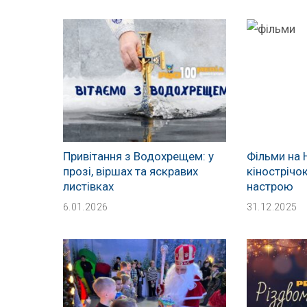
Привітання з Водохрещем: у
Фільми на 
прозі, віршах та яскравих
кінострічо
листівках
настрою
6.01.2026
31.12.2025