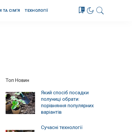
0
М ТА СІМ’Я
ТЕХНОЛОГІЇ
Топ Новин
Який спосіб посадки
полуниці обрати:
порівняння популярних
варіантів
Сучасні технології