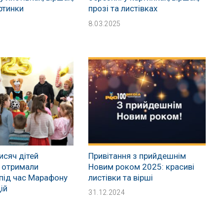
ртинки
прозі та листівках
8.03.2025
исяч дітей
Привітання з прийдешнім
 отримали
Новим роком 2025: красиві
під час Марафону
листівки та вірші
ій
31.12.2024