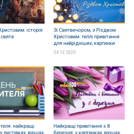
Христовим: історія
Зі Святвечором, з Різдвом
 свята
Христовим: теплі привітання
для найрідніших, картинки
24.12.2025
теля: найкращі
Найкращі привітання з 8
у листівках, віршах,
березня: у картинках, віршах,