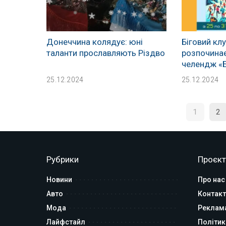
Донеччина колядує: юні
Біговий кл
таланти прославляють Різдво
розпочина
челендж «Б
25.12.2024
25.12.2024
1
2
Рубрики
Проєкт
Новини
Про нас
Авто
Контакт
Мода
Реклам
Лайфстайл
Політик