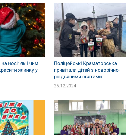
 на носі: як і чим
Поліцейські Краматорська
расити ялинку у
привітали дітей з новорічно-
різдвяними святами
25.12.2024