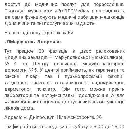
доступ до медичних послуг для переселенців.
Сьогодні журналісти «Pro100Media» розповідають,
де саме функціонують медичні хаби для мешканців
Донеччини та які послуги вони надають.
На сьогодні існує три такі хаби
«
Я
Ma
р
іуполь. Здоров
’
я»
Тут працює 20 фахівців з двох релокованих
медичних закладів — Маріупольської міської лікарні
№4 та Центру первинної медико-санітарної
допомоги №5. У центрі приймають, як терапевти та
сімейні лікарі, так і вузькопрофільні фахівці:
кардіолог, гінеколог, отоларинголог, ендокринолог,
дерматолог, психіатр. Крім того, можна пройти
лабораторні та інструментальні дослідження. А для
маломобільних пацієнтів доступні виїзні консультації
лікарів дома.
Адреса: м. Дніпро, вул. Ніла Армстронга, 36
Графік роботи: з понеділка по суботу, з 8.00 до 18.00