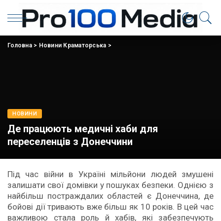
Головна
>
Новини Краматорська
>
НОВИНИ
Де працюють медичні хаби для
переселенців з Донеччини
Під час війни в Україні мільйони людей змушені
залишати свої домівки у пошуках безпеки. Однією з
найбільш постраждалих областей є Донеччина, де
бойові дії тривають вже більш як 10 років. В цей час
важливою стала роль й хабів, які забезпечують