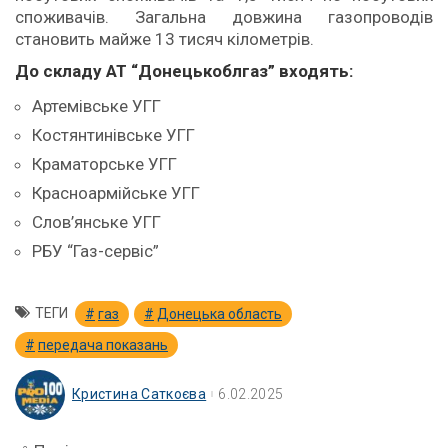
споживачів. Загальна довжина газопроводів
становить майже 13 тисяч кілометрів.
До складу АТ “Донецькоблгаз” входять:
Артемiвське УГГ
Костянтинiвське УГГ
Краматорське УГГ
Красноармiйське УГГ
Слов’янське УГГ
РБУ “Газ-сервiс”
ТЕГИ
газ
Донецька область
передача показань
Кристина Саткоєва
6.02.2025