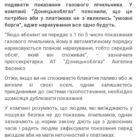
подавати показання газового лічильника. У
компанії “Донецькоблгаз” пояснили, що це
потрібно аби у платіжках не з`являлись “умовні
борги”, адже нарахування все одно будуть.
“Якщо абонент не передає з 1 по 5 число показанная
газового лічильника, йому в автоматичному порядку
нараховуються планові нарахування, тобто середній
обсяг, який він споживає”, – зазначила
прессекретарка АТ “Донецькоблгаз” Ангеліна
Фесенко.
Отже, якщо ви не споживаєте блакитне паливо або ж
виїхали зі своєї оселі, однак залишаєтесь
приєднаними до системи газопостачання, необхідно
щомісяця дублювати показання.
У компанії розуміють, що людям, які виїжджають у
пошуках безпки не до показань лічильників, однак
зазначають ці норми закону діють ще з довоєнних
часів і радять людям зафіксувати показання перед
виїздом аби не мати неточностей у платіжках.