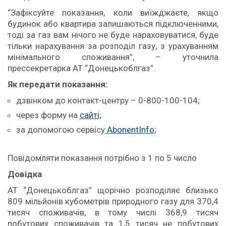
“Зафіксуйте показання, коли виїжджаєте, якщо
будинок або квартира залишаються підключенними,
тоді за газ вам нічого не буде нараховуватися, буде
тільки нарахування за розподіл газу, з урахуванням
мінімального споживання”, – уточнила
прессекретарка АТ “Донецькоблгаз”.
Як передати показання:
дзвінком до контакт-центру – 0-800-100-104;
через форму на
сайті;
за допомогою сервісу
AbonentInfo;
Повідомляти показання потрібно з 1 по 5 число
Довідка
АТ “Донецькоблгаз” щорічно розподіляє близько
809 мільйонів кубометрів природного газу для 370,4
тисяч споживачів, в тому числі 368,9 тисяч
побутових споживачів та 1,5 тисяч не побутових