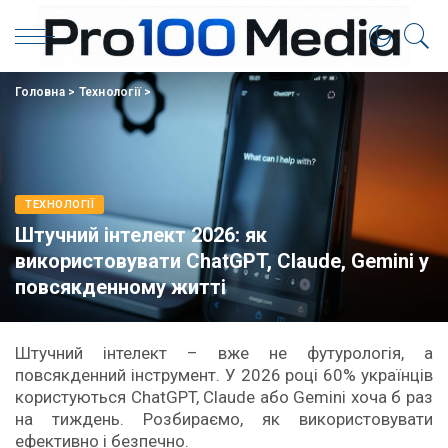
Головна
>
Технології
>
ТЕХНОЛОГІЇ
Штучний інтелект 2026: як
використовувати ChatGPT, Claude, Gemini у
повсякденному житті
Штучний інтелект – вже не футурологія, а
повсякденний інструмент. У 2026 році 60% українців
користуються ChatGPT, Claude або Gemini хоча б раз
на тиждень. Розбираємо, як використовувати
ефективно і безпечно.