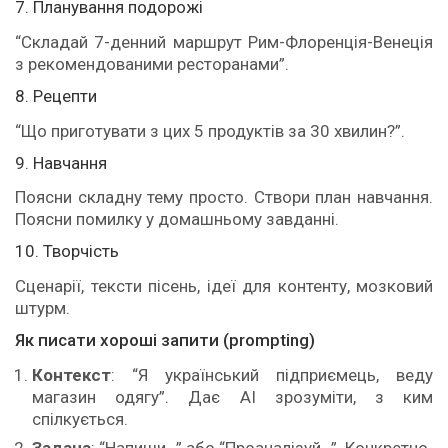
7. Планування подорожі
“Складай 7-денний маршрут Рим-Флоренція-Венеція
з рекомендованими ресторанами”.
8. Рецепти
“Що приготувати з цих 5 продуктів за 30 хвилин?”.
9. Навчання
Поясни складну тему просто. Створи план навчання.
Поясни помилку у домашньому завданні.
10. Творчість
Сценарії, тексти пісень, ідеї для контенту, мозковий
штурм.
Як писати хороші запити (prompting)
Контекст
: “Я український підприємець, веду
магазин одягу”. Дає AI зрозуміти, з ким
спілкується.
Задача
: “Напиши…” або “Проаналізуй…”. Конкретно.