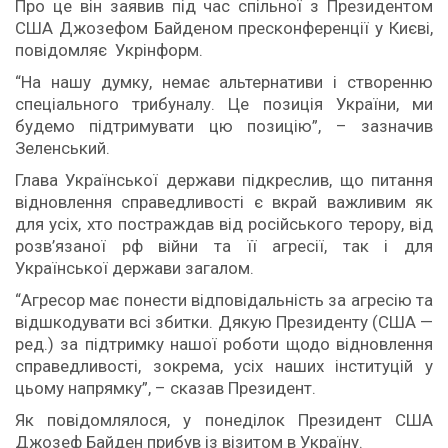
Про це він заявив під час спільної з Президентом
США Джозефом Байденом пресконференції у Києві,
повідомляє Укрінформ.
“На нашу думку, немає альтернативи і створенню
спеціального трибуналу. Це позиція України, ми
будемо підтримувати цю позицію”, – зазначив
Зеленський.
Глава Української держави підкреслив, що питання
відновлення справедливості є вкрай важливим як
для усіх, хто постраждав від російського терору, від
розв’язаної рф війни та її агресії, так і для
Української держави загалом.
“Агресор має понести відповідальність за агресію та
відшкодувати всі збитки. Дякую Президенту (США —
ред.) за підтримку нашої роботи щодо відновлення
справедливості, зокрема, усіх наших інституцій у
цьому напрямку”, – сказав Президент.
Як повідомлялося, у понеділок Президент США
Джозеф Байден прибув із візитом в Україну.