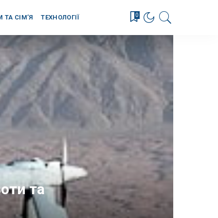
0
М ТА СІМ’Я
ТЕХНОЛОГІЇ
оти та