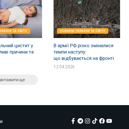
РАЇНИ ТА СВІТУ
НОВИНИ УКРАЇНИ ТА СВІТУ
льний цистит у
В армії РФ різко змінилися
ливі причини та
темпи наступу:
що відбувається на фронті
12.04.2026
антажити ще
и