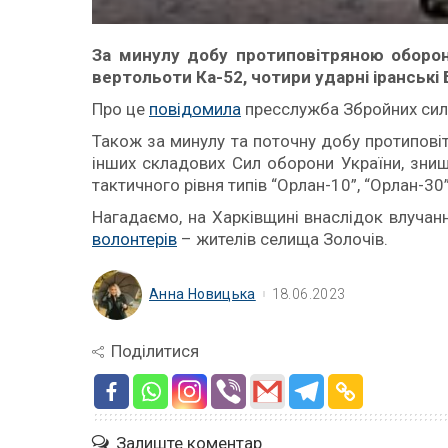
За минулу добу протиповітряною оборо
вертольоти Ка-52, чотири ударні іранські
Про це
повідомила
пресслужба Збройних сил 
Також за минулу та поточну добу протипові
інших складових Сил оборони України, зни
тактичного рівня типів “Орлан-10”, “Орлан-30”,
Нагадаємо, на Харківщині внаслідок влучан
волонтерів
– жителів селища Золочів.
Анна Новицька
18.06.2023
Поділитися
Залиште коментар