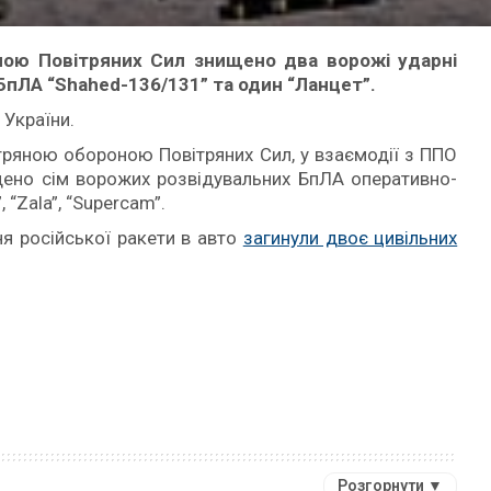
ною Повітряних Сил знищено два ворожі ударні
 БпЛА “Shahed-136/131” та один “Ланцет”.
України.
тряною обороною Повітряних Сил, у взаємодії з ППО
щено сім ворожих розвідувальних БпЛА оперативно-
 “Zala”, “Supercam”.
ня російської ракети в авто
загинули двоє цивільних
Розгорнути ▼