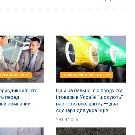
РАЇНИ ТА СВІТУ
НОВИНИ УКРАЇНИ ТА СВІТУ
юрисдикция: что
Ціни на пальне: які продукти
ть перед
і товари в Україні “шокують”
ией компании
вартістю вже влітку — два
сценарії для українців
24.04.2026