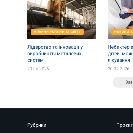
НОВИНИ УКРАЇНИ ТА СВІТУ
НОВИНИ УК
Лідерство та інновації у
Небактеріа
виробництві металевих
дітей: мож
систем
лікування
23.04.2026
20.04.2026
Зав
Рубрики
Проєкт