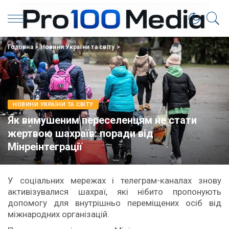
Головна
>
Новини України та світу
>
НОВИНИ УКРАЇНИ ТА СВІТУ
Як вимушеним переселенцям не стати
жертвою шахраїв: поради від
Мінреінтеграції
У соціальних мережах і телеграм-каналах знову
активізувалися шахраї, які нібито пропонують
допомогу для внутрішньо переміщених осіб від
міжнародних організацій.