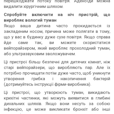
перешкоджати потоку повітря. Аденоїди можна
видалити хірургічним шляхом.
Спробуйте включити на ніч пристрій, що
виробляє вологий туман
Якщо ваша дитина часто прокидається із
закладеним носом, причина може полягати в тому,
що у вас в будинку дуже сухе повітря. Якщо справа
йде саме так, ви можете скористатися
вейпорайзером, який виробляє прохолодний туман,
або ультразвуковим зволожувачем.
Ці пристрої більш безпечні для дитячих кімнат, ніж
старі вейпорайзери, що виробляють пар. Але їх
потрібно прочищати потім дуже часто, щоб уникнути
утворення грибка і накопичення бактерій
(дотримуйтесь інструкції фірми-виробника).
Ці пристрої, що утворюють туман, викидають
крихітні частинки, які можуть виявитися в глибині
дихальних шляхів. Якщо вони несуть за собою
інфекцію, це може викликати бронхіт або інші