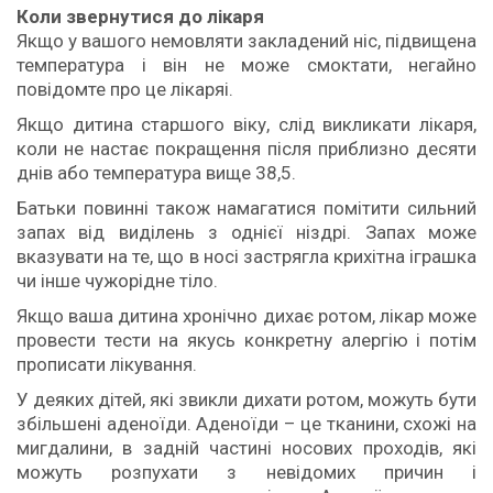
Коли звернутися до лікаря
Якщо у вашого немовляти закладений ніс, підвищена
температура і він не може смоктати, негайно
повідомте про це лікаряі.
Якщо дитина старшого віку, слід викликати лікаря,
коли не настає покращення після приблизно десяти
днів або температура вище 38,5.
Батьки повинні також намагатися помітити сильний
запах від виділень з однієї ніздрі. Запах може
вказувати на те, що в носі застрягла крихітна іграшка
чи інше чужорідне тіло.
Якщо ваша дитина хронічно дихає ротом, лікар може
провести тести на якусь конкретну алергію і потім
прописати лікування.
У деяких дітей, які звикли дихати ротом, можуть бути
збільшені аденоїди. Аденоїди – це тканини, схожі на
мигдалини, в задній частині носових проходів, які
можуть розпухати з невідомих причин і