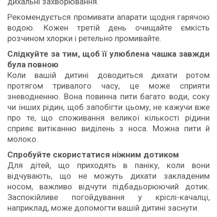
дихальні захворювання.
Рекомендується промивати апарати щодня гарячою
водою. Кожен третій день очищайте ємкість
розчином хлорки і ретельно промивайте.
Слідкуйте за тим, щоб її улюблена чашка завжди
була повною
Коли вашій дитині доводиться дихати ротом
протягом тривалого часу, це може сприяти
зневодненню. Вона повинна пити багато води, соку
чи інших рідин, щоб запобігти цьому, не кажучи вже
про те, що споживання великої кількості рідини
сприяє витіканню виділень з носа. Можна пити й
молоко.
Спробуйте скористатися ніжним дотиком
Для дітей, що приходять в паніку, коли вони
відчувають, що не можуть дихати закладеним
носом, важливо відчути підбадьорюючий дотик.
Заспокійливе погойдування у кріслі-качалці,
наприклад, може допомогти вашій дитині заснути.