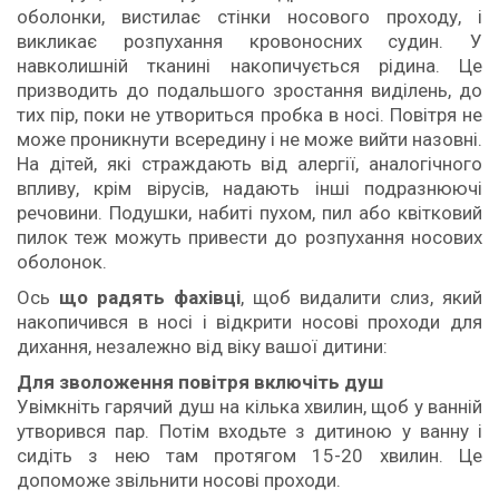
оболонки, вистилає стінки носового проходу, і
викликає розпухання кровоносних судин. У
навколишній тканині накопичується рідина. Це
призводить до подальшого зростання виділень, до
тих пір, поки не утвориться пробка в носі. Повітря не
може проникнути всередину і не може вийти назовні.
На дітей, які страждають від алергії, аналогічного
впливу, крім вірусів, надають інші подразнюючі
речовини. Подушки, набиті пухом, пил або квітковий
пилок теж можуть привести до розпухання носових
оболонок.
Ось
що радять фахівці
, щоб видалити слиз, який
накопичився в носі і відкрити носові проходи для
дихання, незалежно від віку вашої дитини:
Для зволоження повітря включіть душ
Увімкніть гарячий душ на кілька хвилин, щоб у ванній
утворився пар. Потім входьте з дитиною у ванну і
сидіть з нею там протягом 15-20 хвилин. Це
допоможе звільнити носові проходи.