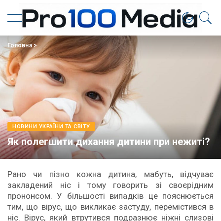
Головна
>
НОВИНИ УКРАЇНИ ТА СВІТУ
Як полегшити дихання дитини при нежиті?
Рано чи пізно кожна дитина, мабуть, відчуває
закладений ніс і тому говорить зі своєрідним
прононсом. У більшості випадків це пояснюється
тим, що вірус, що викликає застуду, перемістився в
ніс. Вірус, який втрутився подразнює ніжні слизові