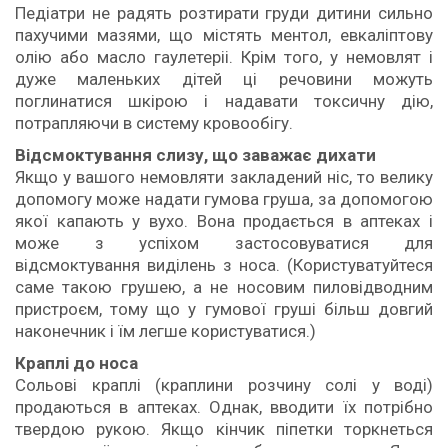
Педіатри не радять розтирати груди дитини сильно
пахучими мазями, що містять ментол, евкаліптову
олію або масло гаулетеріі. Крім того, у немовлят і
дуже маленьких дітей ці речовини можуть
поглинатися шкірою і надавати токсичну дію,
потрапляючи в систему кровообігу.
Відсмоктування слизу, що заважає дихати
Якщо у вашого немовляти закладений ніс, то велику
допомогу може надати гумова груша, за допомогою
якої капають у вухо. Вона продається в аптеках і
може з успіхом застосовуватися для
відсмоктування виділень з носа. (Користуватуйтеся
саме такою грушею, а не носовим пиловідводним
пристроєм, тому що у гумової груші більш довгий
наконечник і їм легше користуватися.)
Краплі до носа
Сольові краплі (краплини розчину солі у воді)
продаються в аптеках. Однак, вводити їх потрібно
твердою рукою. Якщо кінчик піпетки торкнеться