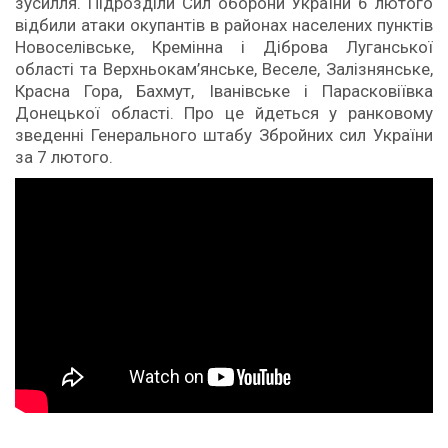
зусилля. Підрозділи Сил оборони України 6 лютого
відбили атаки окупантів в районах населених пунктів
Новоселівське, Кремінна і Діброва Луганської
області та Верхньокам’янське, Веселе, Залізнянське,
Красна Гора, Бахмут, Іванівське і Парасковіївка
Донецької області. Про це йдеться у ранковому
зведенні Генерального штабу Збройних сил України
за 7 лютого.