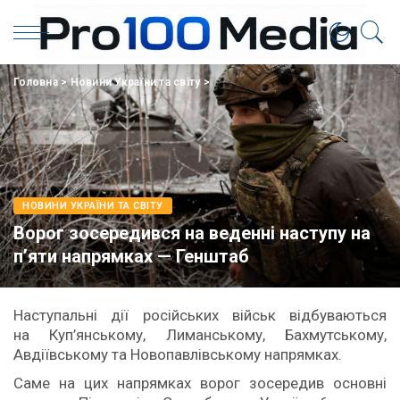
Головна
>
Новини України та світу
>
НОВИНИ УКРАЇНИ ТА СВІТУ
Ворог зосередився на веденні наступу на
п’яти напрямках — Генштаб
Наступальні дії російських військ відбуваються
на Куп’янському, Лиманському, Бахмутському,
Авдіївському та Новопавлівському напрямках.
Саме на цих напрямках ворог зосередив основні