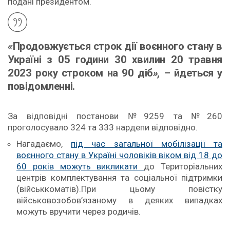
подані президентом.
«
Продовжується строк дії воєнного стану в
Україні з 05 години 30 хвилин 20 травня
2023 року строком на 90 діб
»,
– йдеться у
повідомленні.
За відповідні постанови №9259 та №260
проголосувало 324 та 333 нардепи відповідно.
Нагадаємо,
під час загальної мобілізації та
воєнного стану в Україні чоловіків віком від 18 до
60 років можуть викликати
до Територіальних
центрів комплектування та соціальної підтримки
(військкоматів).При цьому повістку
військовозобов’язаному в деяких випадках
можуть вручити через родичів.