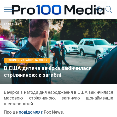
Головна
>
НОВИНИ УКРАЇНИ ТА СВІТУ
В США дитяча вечірка закінчилася
стріляниною: є загиблі
Вечірка з нагоди дня народження в США закінчилася
масовою стріляниною, загинуло щонайменше
шестеро дітей.
Про це
повідомляє
Fox News.