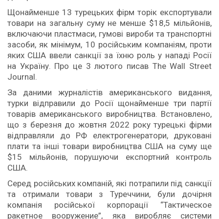
Щонайменше 13 турецьких фірм торік експортували
товари на загальну суму не менше $18,5 мільйонів,
включаючи пластмаси, гумові вироби та транспортні
засоби, як мінімум, 10 російським компаніям, проти
яких США ввели санкції за їхню роль у нападі Росії
на Україну. Про це 3 лютого писав The Wall Street
Journal.
За даними журналістів американського видання,
турки відправили до Росії щонайменше три партії
товарів американського виробництва. Встановлено,
що з березня до жовтня 2022 року турецькі фірми
відправляли до РФ електрогенератори, друковані
плати та інші товари виробництва США на суму ще
$15 мільйонів, порушуючи експортний контроль
США.
Серед російських компаній, які потрапили під санкції
та отримали товари з Туреччини, були дочірня
компанія російської корпорації “Тактическое
ракетное вооружение”, яка виробляє системи