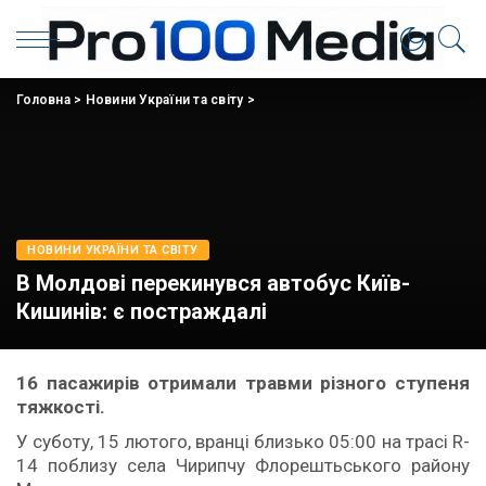
Головна
>
Новини України та світу
>
НОВИНИ УКРАЇНИ ТА СВІТУ
В Молдові перекинувся автобус Київ-
Кишинів: є постраждалі
16 пасажирів отримали травми різного ступеня
тяжкості.
У суботу, 15 лютого, вранці близько 05:00 на трасі R-
14 поблизу села Чирипчу Флорештьського району