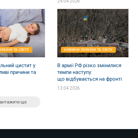
24.04.2026
РАЇНИ ТА СВІТУ
НОВИНИ УКРАЇНИ ТА СВІТУ
льний цистит у
В армії РФ різко змінилися
ливі причини та
темпи наступу:
що відбувається на фронті
12.04.2026
антажити ще