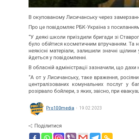
В окупованому Лисичанську через замерзання
Про це повідомляє РБК-Україна з посиланням
“У деякі школи приїздили бригади зі Ставр
було обійтися косметичним втручанням. Та н
неякісні матеріали, залишили значні щілини
йдеться у повідомленні.
В обласній адміністрації зазначили, що дахи
“А от у Лисичанську, таке враження, росіяни
централізованих комунальних послуг у баг
розірвало бойлери, з яких, звісно, при евакуац
Pro100media
19.02.2023
Поділитися