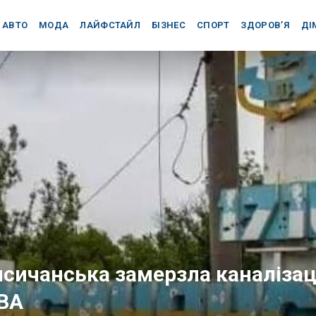
АВТО
МОДА
ЛАЙФСТАЙЛ
БІЗНЕС
СПОРТ
ЗДОРОВ’Я
ДІ
исичанська замерзла каналізац
ОВА