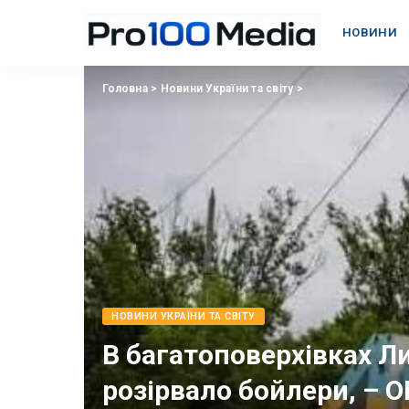
НОВИНИ
Головна
>
Новини України та світу
>
НОВИНИ УКРАЇНИ ТА СВІТУ
В багатоповерхівках Л
розірвало бойлери, – 