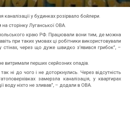
 каналізації у будинках розірвало бойлери.
 на сторінку Луганської ОВА.
опольського краю РФ. Працювали вони тим, де можна
авіть при таких умовах ці робітники використовували
 у стінах, через що дуже швидко з’явився грибок”, –
 не витримали перших серйозних опадів.
 так ні до чого і не доторкнулись. Через відсутність
атоповерхівках замерзла каналізація, у квартирах
ії воду ніхто не зливав”, – додали в ОВА.