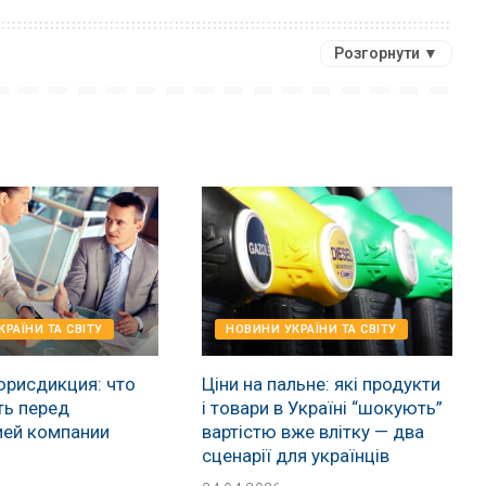
Розгорнути ▼
РАЇНИ ТА СВІТУ
НОВИНИ УКРАЇНИ ТА СВІТУ
юрисдикция: что
Ціни на пальне: які продукти
ть перед
і товари в Україні “шокують”
ией компании
вартістю вже влітку — два
сценарії для українців