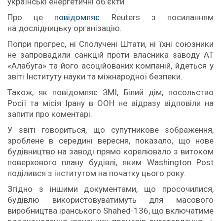
українські енергетичні об’єкти.
Про це
повідомляє
Reuters з посиланням
на дослідницьку організацію.
Попри прогрес, ні Сполучені Штати, ні їхні союзники
не запровадили санкцій проти власника заводу АТ
«Алабуга» та його асоційованих компаній, йдеться у
звіті Інституту науки та міжнародної безпеки.
Також, як повідомляє ЗМІ, Білий дім, посольство
Росії та місія Ірану в ООН не відразу відповіли на
запити про коментарі.
У звіті говориться, що супутникове зображення,
зроблене в середині вересня, показало, що нове
будівництво на заводі прямо корелювало з витоком
поверхового плану будівлі, яким Washington Post
поділився з інститутом на початку цього року.
Згідно з іншими документами, що просочилися,
будівлю використовуватимуть для масового
виробництва іранського Shahed-136, що включатиме