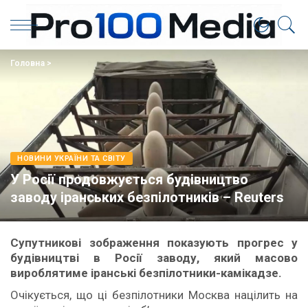
Головна
>
НОВИНИ УКРАЇНИ ТА СВІТУ
У Росії продовжується будівництво
заводу іранських безпілотників – Reuters
Супутникові зображення показують прогрес у
будівництві в Росії заводу, який масово
вироблятиме іранські безпілотники-камікадзе.
Очікується, що ці безпілотники Москва націлить на