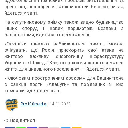
вдосконалення іранських процесів виготовлення «і,
зрештою, розширення можливостей безпілотника»,
йдеться у звіті.
На супутниковому знімку також видно будівництво
інших споруд і нових периметрів безпеки з
блокпостами, йдеться в повідомленні.
«Оскільки швидко наближається зима… можна
очікувати, що Росія прискорить свої атаки на
життєво важливу енергетичну інфраструктуру
України з «Шахед-136», створюючи жорстокі умови
життя для цивільного населення», — йдеться у звіті.
«Ключовим простроченим кроком» для Вашингтона
є санкції проти «Алабуги» та пов’язаних з нею
компаній, йдеться у звіті.
Pro100media
14.11.2023
Поділитися