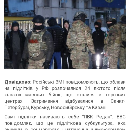
Довідково:
Російські ЗМІ повідомляють, що облави
на підлітків у РФ розпочалися 24 лютого після
кількох масових бійок, що сталися в торгових
центрах. Затримання відбувалися в Санкт-
Петербурзі, Курську, Новосибірську та Казані.
Самі підлітки називають себе “ПВК Редан”. BBC
повідомляє, що це підліткова субкультура, яка
виникла в соцмережах і натхненна аніме-серіалом