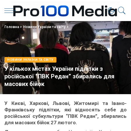
Головна
>
Новини України та світу
>
НОВИНИ УКРАЇНИ ТА СВІТУ
У кількох містах України підлітки з
російської “ПВК Редан” збирались для
масових бійок
У Києві, Харкові, Львові, Житомирі та Івано-
Франківську підлітки, які відносять себе до
російської субкультури “ПВК Редан”, збирались
для масових бійок 27 лютого.