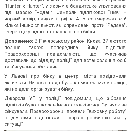
“Hunter x Hunter”, у якому є бандитське угруповання
під назвою “Редан”. Символи підліткової “ПВК” –
чорний колір, павуки і цифра 4. У соцмережах є й
кілька інших спільнот, які спрямовані проти “Редана”,
і через це у підлітків трапляються бійки.
Доповнено:
В Печерському районі Києва 27 лютого
поліція також попередила бійку підлітків.
Правоохоронці повідомляють, що учасників
доставили до відділу поліції для встановлення осіб
та з‘ясування обставин.
У Львові про бійку в центрі міста повідомили
активісти. На місці події було кілька екіпажів поліції,
які не дали організувати бійку.
Джерела УП у поліції повідомили, що зібрання
підлітків було також в Івано-Франківську. Сутичок не
фіксували. Правоохоронці провели “виховну роботу”
з деякими підлітками і наразі розбираються у
ситуації.