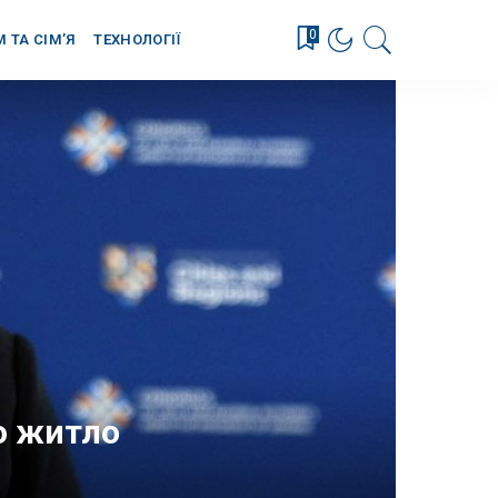
0
М ТА СІМ’Я
ТЕХНОЛОГІЇ
о житло