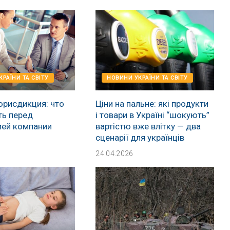
РАЇНИ ТА СВІТУ
НОВИНИ УКРАЇНИ ТА СВІТУ
юрисдикция: что
Ціни на пальне: які продукти
ть перед
і товари в Україні “шокують”
ией компании
вартістю вже влітку — два
сценарії для українців
24.04.2026