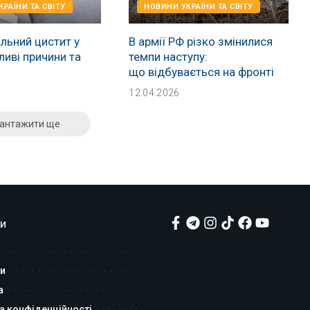
РАЇНИ ТА СВІТУ
НОВИНИ УКРАЇНИ ТА СВІТУ
льний цистит у
В армії РФ різко змінилися
ливі причини та
темпи наступу:
що відбувається на фронті
12.04.2026
антажити ще
и
и
а
а конфіденційності