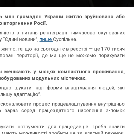
,5 млн громадян України житло зруйновано або
вторгнення Росії.
іністр з питань реінтеграції тимчасово окупованих
у “Єдині новини”,
пише
Суспільне.
итло, те, що на сьогодні є в реєстрі — це 170 тисяч
повані території, де ми ще не можемо порахувати
азі мешкають у місцях компактного проживання,
 побудованих модульних містечках.
хідно шукати інші форми влаштування людей, які
ільшу адаптацію”.
осконалювати процес працевлаштування внутрішньо
а зараз серед працездатного населення з-поміж
укати інструменти для працедавців. Треба знайти
е мають можливості зробити це за власний рахунок.