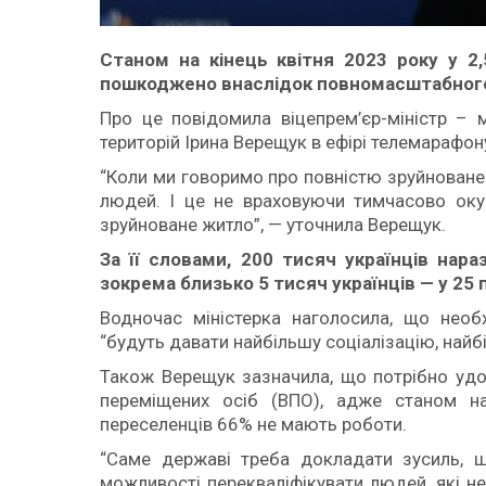
Станом на кінець квітня 2023 року у 2
пошкоджено внаслідок повномасштабного 
Про це повідомила віцепрем’єр-міністр – м
територій Ірина Верещук в ефірі телемарафон
“Коли ми говоримо про повністю зруйноване ж
людей. І це не враховуючи тимчасово оку
зруйноване житло”, — уточнила Верещук.
За її словами, 200 тисяч українців нар
зокрема близько 5 тисяч українців — у 25
Водночас міністерка наголосила, що необ
“будуть давати найбільшу соціалізацію, найб
Також Верещук зазначила, що потрібно уд
переміщених осіб (ВПО), адже станом н
переселенців 66% не мають роботи.
“Саме державі треба докладати зусиль, ш
можливості перекваліфікувати людей, які н