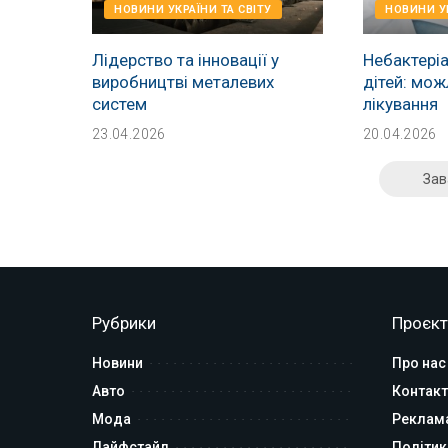
НОВИНИ УКРАЇНИ ТА СВІТУ
НОВИНИ УК
Лідерство та інновації у
Небактеріа
виробництві металевих
дітей: мож
систем
лікування
23.04.2026
20.04.2026
Зав
Рубрики
Проєкт
Новини
Про нас
Авто
Контакт
Мода
Реклам
Лайфстайл
Політик