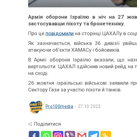
Армія оборони Ізраїлю в ніч на 27 жо
застосувавши піхоту та бронетехніку.
Про це
повідомили
на сторінці ЦАХАЛу в соц
Як зазначається, війська 36 дивізії увій
атакуючи об’єкти ХАМАСу і бойовиків.
В Армії оборони Ізраїлю вказали, що наз
вертольоти. ЦАХАЛ здійснив новий рейд на 
на сході.
26 жовтня ізраїльські військові заявили пр
Сектору Гази за участю піхоти й танків.
Pro100media
27.10.2023
Поділитися