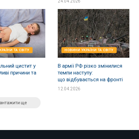
24.04.2026
РАЇНИ ТА СВІТУ
НОВИНИ УКРАЇНИ ТА СВІТУ
льний цистит у
В армії РФ різко змінилися
ливі причини та
темпи наступу:
що відбувається на фронті
12.04.2026
антажити ще