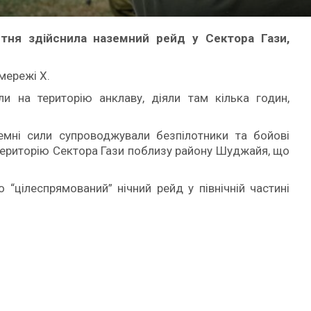
втня здійснила наземний рейд у Сектора Гази,
мережі X.
шли на територію анклаву, діяли там кілька годин,
емні сили супроводжували безпілотники та бойові
територію Сектора Гази поблизу району Шуджайя, що
о “цілеспрямований” нічний рейд у північній частині