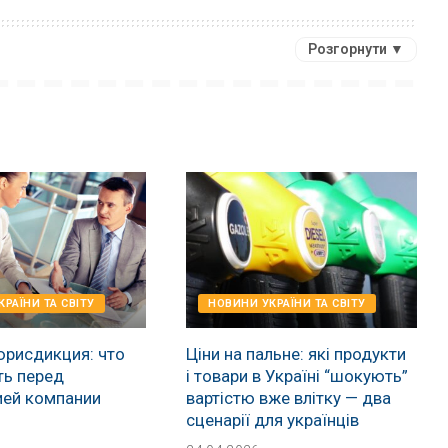
Розгорнути ▼
РАЇНИ ТА СВІТУ
НОВИНИ УКРАЇНИ ТА СВІТУ
юрисдикция: что
Ціни на пальне: які продукти
ть перед
і товари в Україні “шокують”
ией компании
вартістю вже влітку — два
сценарії для українців