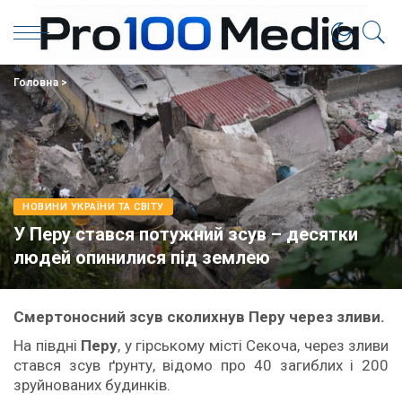
Головна
>
НОВИНИ УКРАЇНИ ТА СВІТУ
У Перу стався потужний зсув – десятки
людей опинилися під землею
Смертоносний зсув сколихнув Перу через зливи.
На півдні
Перу
, у гірському місті Секоча, через зливи
стався зсув ґрунту, відомо про 40 загиблих і 200
зруйнованих будинків.