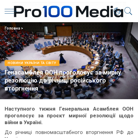
Головна
>
НОВИНИ УКРАЇНИ ТА СВІТУ
Генасамблея ООН проголосує за мирну
резолюцію до річниці російського
вторгнення
Наступного тижня Генеральна Асамблея ООН
проголосує за проєкт мирної резолюції щодо
війни в Україні.
До річниці повномасштабного вторгнення РФ до