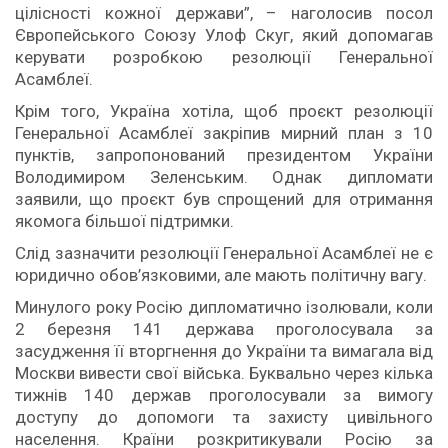
цілісності кожної держави”, – наголосив посол
Європейського Союзу Улоф Скуг, який допомагав
керувати розробкою резолюції Генеральної
Асамблеї.
Крім того, Україна хотіла, щоб проєкт резолюції
Генеральної Асамблеї закріпив мирний план з 10
пунктів, запропонований президентом України
Володимиром Зеленським. Однак дипломати
заявили, що проєкт був спрощений для отримання
якомога більшої підтримки.
Слід зазначити резолюції Генеральної Асамблеї не є
юридично обов’язковими, але мають політичну вагу.
Минулого року Росію дипломатично ізолювали, коли
2 березня 141 держава проголосувала за
засудження її вторгнення до України та вимагала від
Москви вивести свої війська. Буквально через кілька
тижнів 140 держав проголосували за вимогу
доступу до допомоги та захисту цивільного
населення. Країни розкритикували Росію за