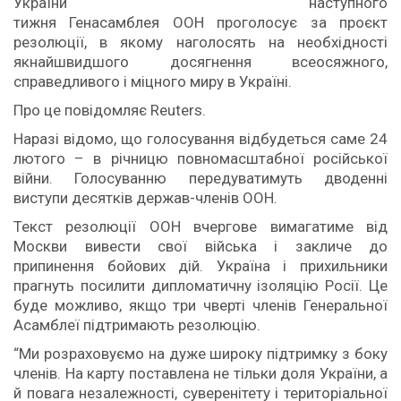
України наступного
тижня Генасамблея ООН проголосує за проєкт
резолюції, в якому наголосять на необхідності
якнайшвидшого досягнення всеосяжного,
справедливого і міцного миру в Україні.
Про це повідомляє Reuters.
Наразі відомо, що голосування відбудеться саме 24
лютого – в річницю повномасштабної російської
війни. Голосуванню передуватимуть дводенні
виступи десятків держав-членів ООН.
Текст резолюції ООН вчергове вимагатиме від
Москви вивести свої війська і закличе до
припинення бойових дій. Україна і прихильники
прагнуть посилити дипломатичну ізоляцію Росії. Це
буде можливо, якщо три чверті членів Генеральної
Асамблеї підтримають резолюцію.
“Ми розраховуємо на дуже широку підтримку з боку
членів. На карту поставлена не тільки доля України, а
й повага незалежності, суверенітету і територіальної