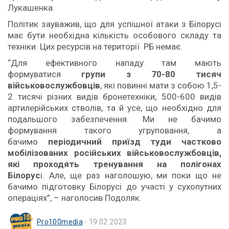
Лукашенка.
Політик зауважив, що для успішної атаки з Білорусі
має бути необхідна кількість особового складу та
техніки. Цих ресурсів на території РБ немає.
“Для ефективного нападу там мають
формуватися
групи з 70-80 тисяч
військовослужбовців
, які повинні мати з собою 1,5-
2 тисячі різних видів бронетехніки, 500-600 видів
артилерійських стволів, та й усе, що необхідно для
подальшого забезпечення. Ми не бачимо
формування такого угруповання, а
бачимо
періодичний приїзд туди частково
мобілізованих російських військовослужбовців,
які проходять тренування на полігонах
Білорус
і. Але, ще раз наголошую, ми поки що не
бачимо підготовку Білорусі до участі у сухопутних
операціях”, – наголосив Подоляк.
Pro100media
19.02.2023