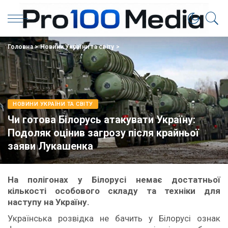
Головна
>
Новини України та світу
>
НОВИНИ УКРАЇНИ ТА СВІТУ
Чи готова Білорусь атакувати Україну:
Подоляк оцінив загрозу після крайньої
заяви Лукашенка
На полігонах у Білорусі немає достатньої
кількості особового складу та техніки для
наступу на Україну.
Українська розвідка не бачить у Білорусі ознак