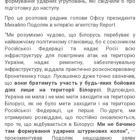
формування ударних угруповань, які свідчили б про
підготовку до наступу.
Про це розповів радник голови Офісу президента
Михайло Подоляк в інтерв’ю агентству Report.
“Ми розуміємо чудово, що Білорусь перебуває у
найважчому політичному становищі, бо є союзником
Російської Федерації та надає Росії всю
інфраструктуру для повітряних атак на територію
України, надає ремонтну, забезпечувальну
інфраструктуру, віддала практично розконсервовану
бронетехніку тощо. Лукашенко дуже точно зазначив,
що
вони братимуть участь у будь-яких бойових
діях лише на території Білорусі.
Відповідно,
Україна не мала і не має мети заходити на територію
Білорусі, як не було мети заходити і на територію
Російської Федерації, це перше. По-друге, ми
отримуємо розвіддані, що постійно оновлюються,
про те, що відбувається в Білорусі.
Ми не бачимо
там формування ударних штурмових колон”,
–
прокоментував Подоляк нещодавню заяву