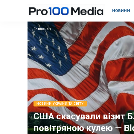
НОВИНИ
Головна
>
НОВИНИ УКРАЇНИ ТА СВІТУ
США скасували візит Бл
повітряною кулею — B