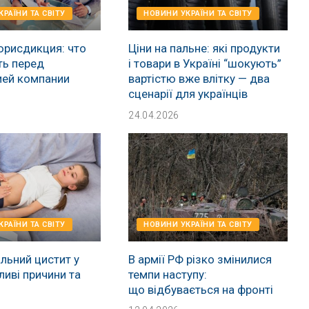
РАЇНИ ТА СВІТУ
НОВИНИ УКРАЇНИ ТА СВІТУ
юрисдикция: что
Ціни на пальне: які продукти
ть перед
і товари в Україні “шокують”
ией компании
вартістю вже влітку — два
сценарії для українців
24.04.2026
РАЇНИ ТА СВІТУ
НОВИНИ УКРАЇНИ ТА СВІТУ
льний цистит у
В армії РФ різко змінилися
ливі причини та
темпи наступу:
що відбувається на фронті