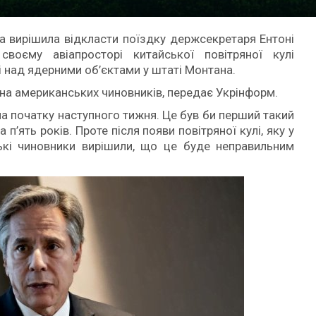
 вирішила відкласти поїздку держсекретаря Ентоні
воєму авіапросторі китайської повітряної кулі
і над ядерними об’єктами у штаті Монтана.
на американських чиновників, передає Укрінформ.
 на початку наступного тижня. Це був би перший такий
’ять років. Проте після появи повітряної кулі, яку у
ькі чиновники вирішили, що це буде неправильним