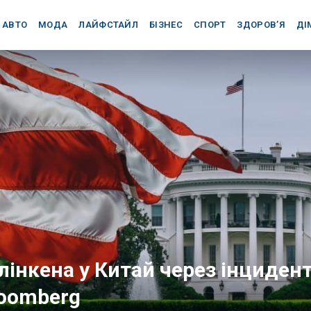
АВТО
МОДА
ЛАЙФСТАЙЛ
БІЗНЕС
СПОРТ
ЗДОРОВ’Я
ДІ
інкена у Китай через інцидент
loomberg