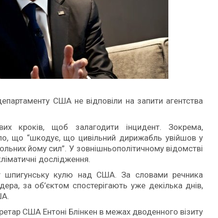
епартаменту США не відповіли на запити агентства
их кроків, щоб залагодити інцидент. Зокрема,
ло, що “шкодує, що цивільний дирижабль увійшов у
рольних йому сил”. У зовнішньополітичному відомстві
ліматичні дослідження.
ку шпигунську кулю над США. За словами речника
дера, за об’єктом спостерігають уже декілька днів,
ША.
ретар США Ентоні Блінкен в межах дводенного візиту