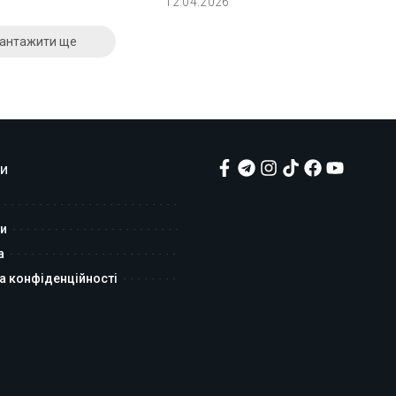
12.04.2026
антажити ще
и
и
а
а конфіденційності