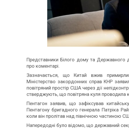
Представники Білого дому та Державного д
про коментарі.
Зазначається, що Китай вжив примирлив
Міністерство закордонних справ КНР заяви
повітряний простір США через дії непідконт
стверджують, що повітряна куля проводила к
Пентагон заявив, що зафіксував китайсь
Пентагону бригадного генерала Патріка Рай
коли він пролітав над північною частиною С
Напередодні було відомо, що державний сек