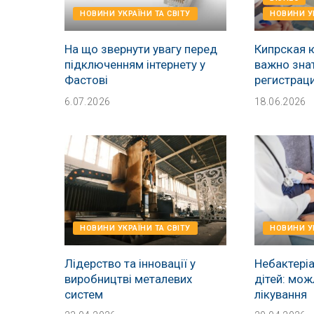
НОВИНИ УКРАЇНИ ТА СВІТУ
НОВИНИ УК
На що звернути увагу перед
Кипрская 
підключенням інтернету у
важно зна
Фастові
регистрац
6.07.2026
18.06.2026
НОВИНИ УКРАЇНИ ТА СВІТУ
НОВИНИ УК
Лідерство та інновації у
Небактеріа
виробництві металевих
дітей: мож
систем
лікування