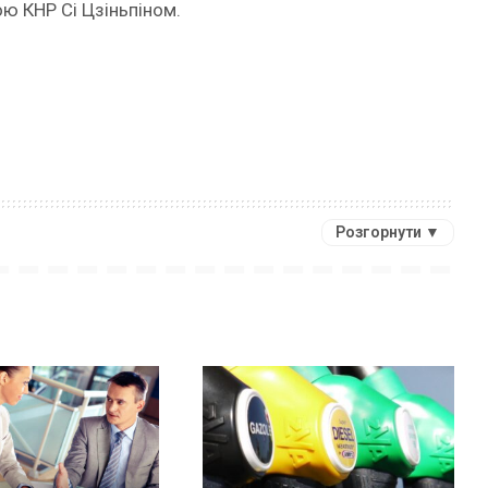
ою КНР Сі Цзіньпіном.
Розгорнути ▼