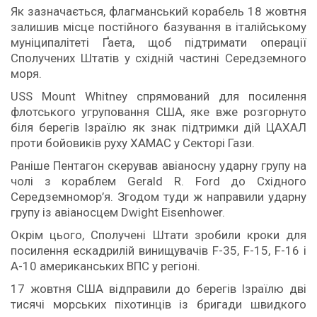
Як зазначається, флагманський корабель 18 жовтня
залишив місце постійного базування в італійському
муніципалітеті Ґаета, щоб підтримати операції
Сполучених Штатів у східній частині Середземного
моря.
USS Mount Whitney спрямований для посилення
флотського угруповання США, яке вже розгорнуто
біля берегів Ізраїлю як знак підтримки дій ЦАХАЛ
проти бойовиків руху ХАМАС у Секторі Гази.
Раніше Пентагон скерував авіаносну ударну групу на
чолі з кораблем Gerald R. Ford до Східного
Середземномор’я. Згодом туди ж направили ударну
групу із авіаносцем Dwight Eisenhower.
Окрім цього, Сполучені Штати зробили кроки для
посилення ескадрилій винищувачів F-35, F-15, F-16 і
A-10 американських ВПС у регіоні.
17 жовтня США відправили до берегів Ізраїлю дві
тисячі морських піхотинців із бригади швидкого