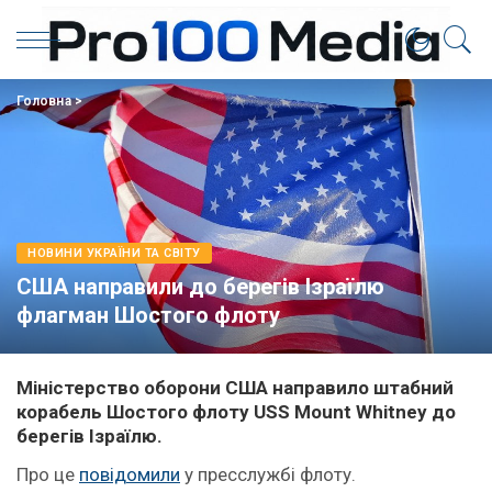
Головна
>
НОВИНИ УКРАЇНИ ТА СВІТУ
США направили до берегів Ізраїлю
флагман Шостого флоту
Міністерство оборони США направило штабний
корабель Шостого флоту USS Mount Whitney до
берегів Ізраїлю.
Про це
повідомили
у пресслужбі флоту.