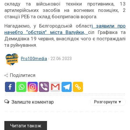
складу та військової техніки противника, 13
артилерійських засобів на вогневих позиціях, 2
станції РЕБ та склад боєприпасів ворога.
Нагадаємо, у Бєлгородській област
і заявили про
начебто “обстріл” міста Валуйки,
сіл Графівка та
Демидівка 19 червня, внаслідок чого є постраждалі
та руйнування.
Pro100media
22.06.2023
Поділитися
Залиште коментар
Розгорнути ▼
Читати також