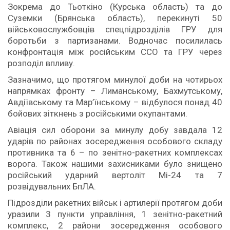
Зокрема до Тьоткіно (Курська область) та до
Суземки (Брянська область), перекинуті 50
військовослужбовців спецпідрозділів ГРУ для
боротьби з партизанами. Водночас посилилась
конфронтація між російським ССО та ГРУ через
розподіл впливу.
Зазначимо, що протягом минулої доби на чотирьох
напрямках фронту – Лиманському, Бахмутському,
Авдіївському та Мар’їнському – відбулося понад 40
бойових зіткнень з російськими окупантами.
Авіація сил оборони за минулу добу завдала 12
ударів по районах зосередження особового складу
противника та 6 – по зенітно-ракетних комплексах
ворога. Також нашими захисниками було знищено
російський ударний вертоліт Мі-24 та 7
розвідувальних БпЛА.
Підрозділи ракетних військ і артилерії протягом доби
уразили 3 пункти управління, 1 зенітно-ракетний
комплекс, 2 райони зосередження особового