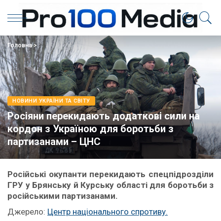
Головна
>
НОВИНИ УКРАЇНИ ТА СВІТУ
Росіяни перекидають додаткові сили на
кордон з Україною для боротьби з
партизанами – ЦНС
Російські окупанти перекидають спецпідрозділи
ГРУ у Брянську й Курську області для боротьби з
російськими партизанами.
Джерело:
Центр національного спротиву.