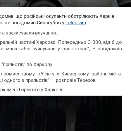
домив, що російські окупанти обстрілюють Харків і
ро це повідомив Синєгубов у
Telegram
.
та зафіксували влучання.
ральній частині Харкова. Попередньо С-300, від 6 до
а масштабів руйнувань уточнюється”, – повідомив
“прільотів” по Харкову.
промисловому об‘єкту у Києвському районі міста.
одного з прильотів”, – розповів Терехов.
к імені Горького у Харкові.