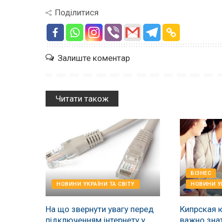
Поділитися
Залиште коментар
Читати також
БІЗНЕС
НОВИНИ УКРАЇНИ ТА СВІТУ
НОВИНИ УК
На що звернути увагу перед
Кипрская 
підключенням інтернету у
важно зна