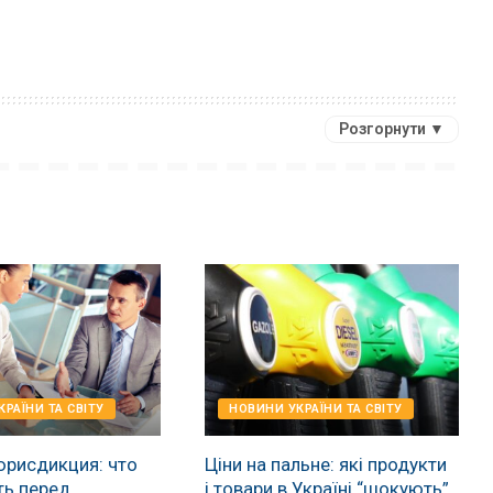
Розгорнути ▼
РАЇНИ ТА СВІТУ
НОВИНИ УКРАЇНИ ТА СВІТУ
юрисдикция: что
Ціни на пальне: які продукти
ть перед
і товари в Україні “шокують”