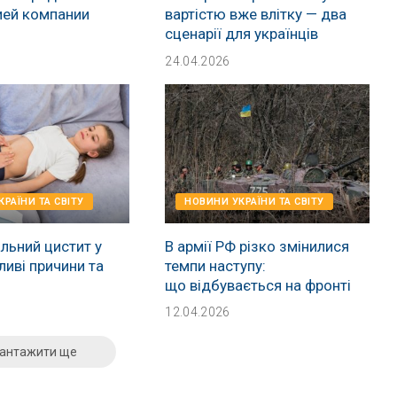
ией компании
вартістю вже влітку — два
сценарії для українців
24.04.2026
РАЇНИ ТА СВІТУ
НОВИНИ УКРАЇНИ ТА СВІТУ
льний цистит у
В армії РФ різко змінилися
ливі причини та
темпи наступу:
що відбувається на фронті
12.04.2026
антажити ще