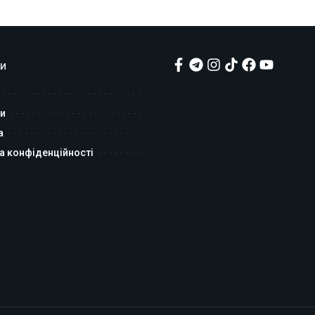
и
и
а
а конфіденційності