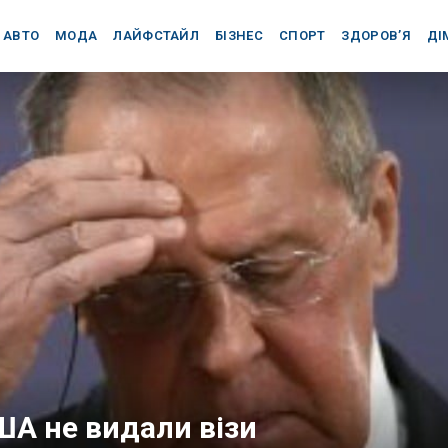
АВТО
МОДА
ЛАЙФСТАЙЛ
БІЗНЕС
СПОРТ
ЗДОРОВ’Я
ДІ
ША не видали візи