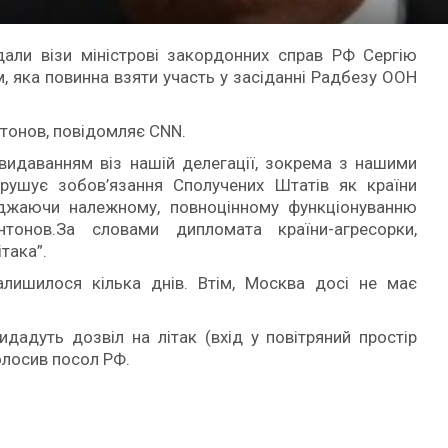
али візи міністрові закордонних справ РФ Сергію
им, яка повинна взяти участь у засіданні Радбезу ООН
нтонов, повідомляє CNN.
видаванням віз нашій делегації, зокрема з нашими
орушує зобов’язання Сполучених Штатів як країни
джаючи належному, повноцінному функціонуванню
Антонов.За словами дипломата країни-агресорки,
така”.
алишилося кілька днів. Втім, Москва досі не має
дадуть дозвіл на літак (вхід у повітряний простір
олосив посол РФ.