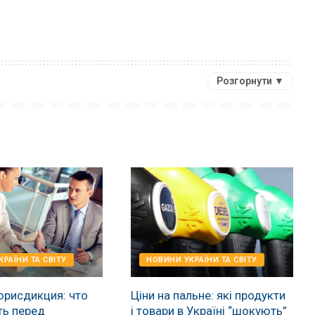
Розгорнути ▼
РАЇНИ ТА СВІТУ
НОВИНИ УКРАЇНИ ТА СВІТУ
юрисдикция: что
Ціни на пальне: які продукти
ть перед
і товари в Україні “шокують”