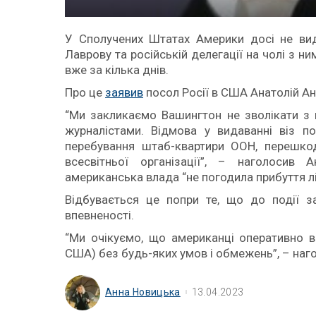
У Сполучених Штатах Америки досі не вид
Лаврову та російській делегації на чолі з н
вже за кілька днів.
Про це
заявив
посол Росії в США Анатолій А
“Ми закликаємо Вашингтон не зволікати з 
журналістами. Відмова у видаванні віз п
перебування штаб-квартири ООН, перешко
всесвітньої організації”, – наголосив 
американська влада “не погодила прибуття лі
Відбувається це попри те, що до події з
впевненості.
“Ми очікуємо, що американці оперативно ви
США) без будь-яких умов і обмежень”, – наг
Анна Новицька
13.04.2023