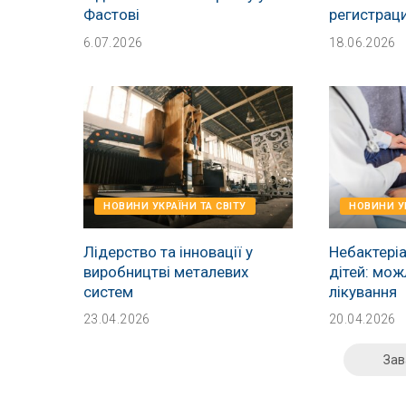
Фастові
регистрац
6.07.2026
18.06.2026
НОВИНИ УКРАЇНИ ТА СВІТУ
НОВИНИ УК
Лідерство та інновації у
Небактеріа
виробництві металевих
дітей: мож
систем
лікування
23.04.2026
20.04.2026
Зав