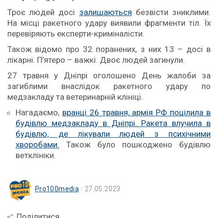
Троє людей досі
залишаються
безвісти зниклими.
На місці ракетного удару виявили фрагменти тіл. Їх
перевіряють експерти-криміналісти.
Також відомо про 32 поранених, з них 13 – досі в
лікарні. П’ятеро – важкі. Двоє людей загинули.
27 травня у Дніпрі оголошено День жалоби за
загиблими внаслідок ракетного удару по
медзакладу та ветеринарній клініці.
Нагадаємо,
вранці 26 травня, армія РФ поцілила в
будівлю медзакладу в Дніпрі. Ракета влучила в
будівлю, де лікували людей з психічними
хворобами.
Також було пошкоджено будівлю
ветклініки.
Pro100media
27.05.2023
Поділитися