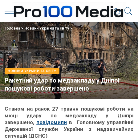
Головна
>
Новини України та світу
>
НОВИНИ УКРАЇНИ ТА СВІТУ
Ракетний удар по медзакладу у Дніпрі:
пошукові роботи завершено
Станом на ранок 27 травня пошукові роботи на
місці удару по медзакладу у Дніпрі
завершено,
повідомили
в Головному управлінні
Державної служби України з надзвичайних
ситуацій (ДСНС)
.