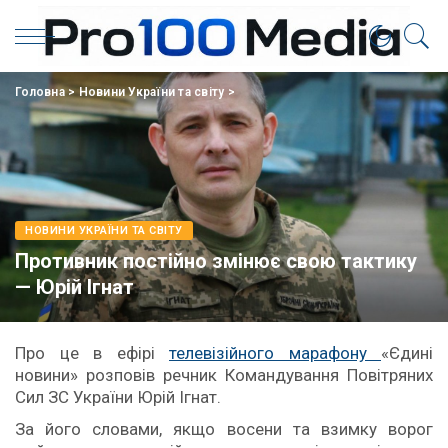
Головна
>
Новини України та світу
>
НОВИНИ УКРАЇНИ ТА СВІТУ
Противник постійно змінює свою тактику
— Юрій Ігнат
Про це в ефірі
телевізійного марафону
«Єдині
новини» розповів речник Командування Повітряних
Сил ЗС України Юрій Ігнат.
За його словами, якщо восени та взимку ворог