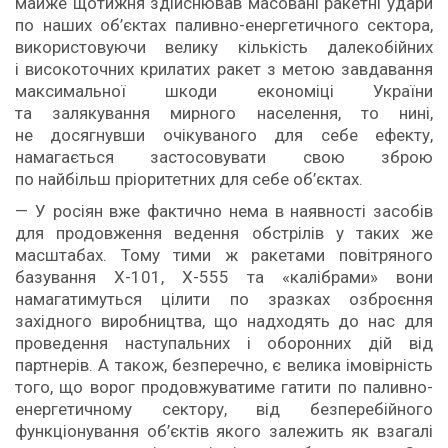
майже щотижня здійснював масовані ракетні удари
по наших об’єктах паливно-енергетичного сектора,
використовуючи велику кількість далекобійних
і високоточних крилатих ракет з метою завдавання
максимальної шкоди економіці України
та залякування мирного населення, то нині,
не досягнувши очікуваного для себе ефекту,
намагається застосовувати свою зброю
по найбільш пріоритетних для себе об’єктах.
— У росіян вже фактично нема в наявності засобів
для продовження ведення обстрілів у таких же
масштабах. Тому тими ж ракетами повітряного
базування Х-101, Х-555 та «калібрами» вони
намагатимуться цілити по зразках озброєння
західного виробництва, що надходять до нас для
проведення наступальних і оборонних дій від
партнерів. А також, безперечно, є велика імовірність
того, що ворог продовжуватиме гатити по паливно-
енергетичному сектору, від безперебійного
функціонування об’єктів якого залежить як взагалі