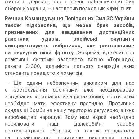
життя в державі, так і рівень забезпечення Сил
оборони України, — наголосив полковник Юрій Ігнат.
Речник Командування Повітряних Сил ЗС України
також підкреслив, що через брак засобів,
призначених для завдавання дистанційних
ракетних ударів, російські окупанти
використовують озброєння, яке розташоване
на передній ліній фронту.
Зокрема, йдеться про
реактивні системи залпового вогню «Торнадо»,
ракети С-300, дальність польоту снарядів яких
становить понад сто кілометрів.
— Ще одним небезпечним викликом для нас
є застосування росіянами вже неодноразово
згадуваних керованих авіаційних бомб, проти яких
необхідно мати ефективну протидію. Противник
скидає ці бомби на нашу територію регулярно, а їхнє
виробництво нарощує. Тому нам вкрай необхідно
посилювати наші далекобійні засоби
протиповітряної оборони, а також сподіватися
на якнайшвидше позитивне вирішення щодо