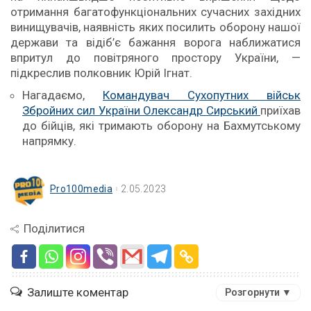
отримання багатофункціональних сучасних західних
винищувачів, наявність яких посилить оборону нашої
держави та відіб’є бажання ворога наближатися
впритул до повітряного простору України, —
підкреслив полковник Юрій Ігнат.
Нагадаємо,
Командувач Сухопутних військ
Збройних сил України Олександр Сирський
приїхав
до бійців, які тримають оборону на Бахмутському
напрямку.
Pro100media
2.05.2023
Поділитися
Залиште коментар
Розгорнути ▼