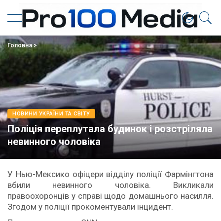
Головна
>
НОВИНИ УКРАЇНИ ТА СВІТУ
Поліція переплутала будинок і розстріляла
невинного чоловіка
У Нью-Мексико офіцери відділу поліції Фармінгтона
вбили невинного чоловіка. Викликали
правоохоронців у справі щодо домашнього насилля.
Згодом у поліції прокоментували інцидент.