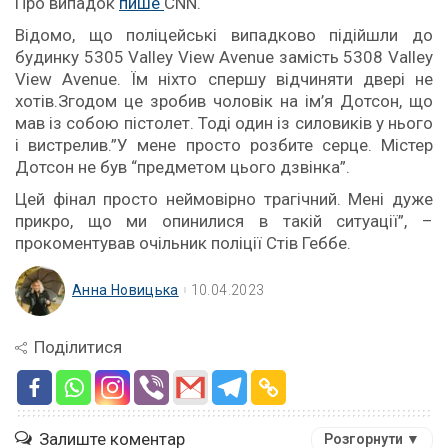
Про випадок
пише
CNN.
Відомо, що поліцейські випадково підійшли до
будинку 5305 Valley View Avenue замість 5308 Valley
View Avenue. Їм ніхто спершу відчиняти двері не
хотів.Згодом це зробив чоловік на ім’я Дотсон, що
мав із собою пістолет. Тоді один із силовиків у нього
і вистрелив.”У мене просто розбите серце. Містер
Дотсон не був “предметом цього дзвінка”.
Цей фінал просто неймовірно трагічний. Мені дуже
прикро, що ми опинилися в такій ситуації”, –
прокоментував очільник поліції Стів Геббе.
Анна Новицька
10.04.2023
Поділитися
Залиште коментар
Розгорнути ▼