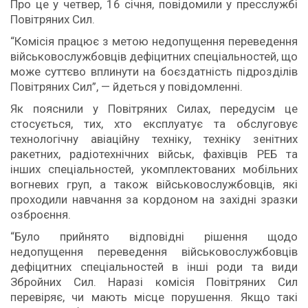
Про це у четвер, 16 січня, повідомили у пресслужбі
Повітряних Сил.
“Комісія працює з метою недопущення переведення
військовослужбовців дефіцитних спеціальностей, що
може суттєво вплинути на боєздатність підрозділів
Повітряних Сил”, — йдеться у повідомленні.
Як пояснили у Повітряних Силах, передусім це
стосується, тих, хто експлуатує та обслуговує
технологічну авіаційну техніку, техніку зенітних
ракетних, радіотехнічних військ, фахівців РЕБ та
інших спеціальностей, укомплектованих мобільних
вогневих груп, а також військовослужбовців, які
проходили навчання за кордоном на західні зразки
озброєння.
“Було прийнято відповідні рішення щодо
недопущення переведення військовослужбовців
дефіцитних спеціальностей в інші роди та види
Збройних Сил. Наразі комісія Повітряних Сил
перевіряє, чи мають місце порушення. Якщо такі