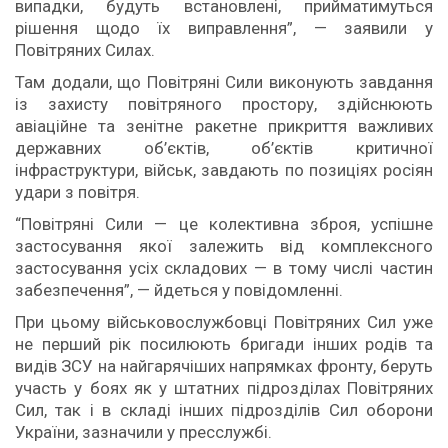
випадки, будуть встановлені, прийматимуться
рішення щодо їх виправлення”, — заявили у
Повітряних Силах.
Там додали, що Повітряні Сили виконують завдання
із захисту повітряного простору, здійснюють
авіаційне та зенітне ракетне прикриття важливих
державних об’єктів, об’єктів критичної
інфраструктури, військ, завдають по позиціях росіян
удари з повітря.
“Повітряні Сили — це колективна зброя, успішне
застосування якої залежить від комплексного
застосування усіх складових — в тому числі частин
забезпечення”, — йдеться у повідомленні.
При цьому військовослужбовці Повітряних Сил уже
не перший рік посилюють бригади інших родів та
видів ЗСУ на найгарячіших напрямках фронту, беруть
участь у боях як у штатних підрозділах Повітряних
Сил, так і в складі інших підрозділів Сил оборони
України, зазначили у пресслужбі.