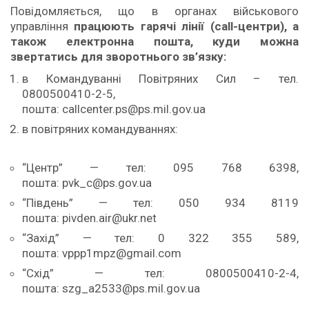
Повідомляється, що в органах військового
управління
працюють гарячі лінії (call-центри), а
також електронна пошта, куди можна
звертатись для зворотнього зв’язку:
в Командуванні Повітряних Сил – тел.
0800500410-2-5,
пошта: callcenter.ps@ps.mil.gov.ua
в повітряних командуваннях:
“Центр” — тел: 095 768 6398,
пошта: pvk_c@ps.gov.ua
“Південь” — тел: 050 934 8119
пошта: pivden.air@ukr.net
“Захід” — тел: 0 322 355 589,
пошта: vppp1mpz@gmail.com
“Схід” — тел: 0800500410-2-4,
пошта: szg_a2533@ps.mil.gov.ua