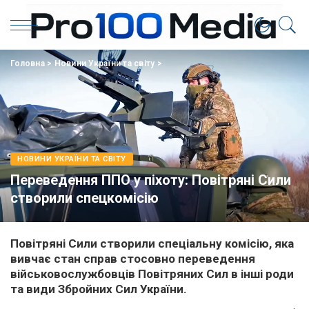
Головна
>
Новини України та світу
>
НОВИНИ УКРАЇНИ ТА СВІТУ
Переведення ППО у піхоту: Повітряні Сили
створили спецкомісію
Повітряні Сили створили спеціальну комісію, яка
вивчає стан справ стосовно переведення
військовослужбовців Повітряних Сил в інші роди
та види Збройних Сил України.