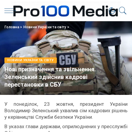
Головна
>
Новини України та світу
>
НОВИНИ УКРАЇНИ ТА СВІТУ
Нові призначення та звільнення.
Зеленський здійснив кадрові
перестановки в СБУ
У понеділок, 23 жовтня, президент України
Володимир Зеленський ухвалив сім кадрових рішень
у керівництві Служби безпеки України.
В указах глави держави, оприлюднених у пресслужбі