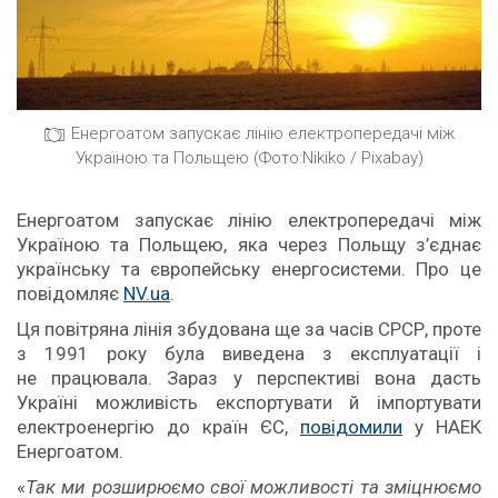
Енергоатом запускає лінію електропередачі між
Україною та Польщею (Фото:Nikiko / Pixabay)
Енергоатом запускає лінію електропередачі між
Україною та Польщею, яка через Польщу з’єднає
українську та європейську енергосистеми. Про це
повідомляє
NV.ua
.
Ця повітряна лінія збудована ще за часів СРСР, проте
з 1991 року була виведена з експлуатації і
не працювала. Зараз у перспективі вона дасть
Україні можливість експортувати й імпортувати
електроенергію до країн ЄС,
повідомили
у НАЕК
Енергоатом.
«
Так ми розширюємо свої можливості та зміцнюємо