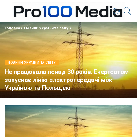
Головна
>
Новини України та світу
>
НОВИНИ УКРАЇНИ ТА СВІТУ
Не працювала понад 30 років. Енергоатом
запускає лінію електропередачі між
Україною та Польщею