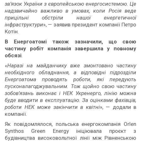
зв’язок України з європейською енергосистемою. Це
надзвичайно важливо в умовах, коли Росія веде
прицільні обстріли нашої енергетичної
інфраструктури
», — заявив президент компанії Петро
Котін.
В Енергоатомі також зазначили, що свою
частину робіт компанія завершила у повному
обсязі
.
«
Наразі на майданчику вже змонтовано частину
необхідного обладнання, а відповідні підрозділи
Енергоатома проводять роботи, які передують
пусконалагоджувальним. Тож щойно свою частину
зобов’язань виконає і НЕК Укренерго, лінію можна
буде вводити в експлуатацію. За оцінками фахівців,
роботи НЕК може закінчити в квітні
», — додали в
компанії.
Як повідомлялося, польська енергокомпанія Orlen
Synthos Green Energy ініціювала проєкт з
будівництва високовольтної лінії між Рівненською